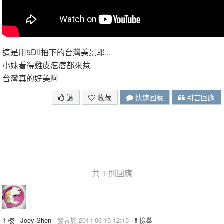
這是用5DII拍下的台灣美景耶...
小妹看得雞皮疙瘩都來惹
台灣真的好美阿
讚
收藏
快速回應
引言回應
共 1 則回應
1 樓
·
Joey Shen
· 發表於 2011-06-15 12:15 ·
檢舉