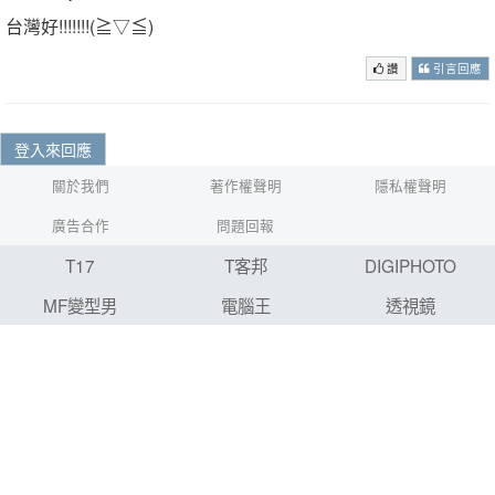
台灣好!!!!!!!(≧▽≦)
讚
引言回應
登入來回應
關於我們
著作權聲明
隱私權聲明
廣告合作
問題回報
T17
T客邦
DIGIPHOTO
MF變型男
電腦王
透視鏡