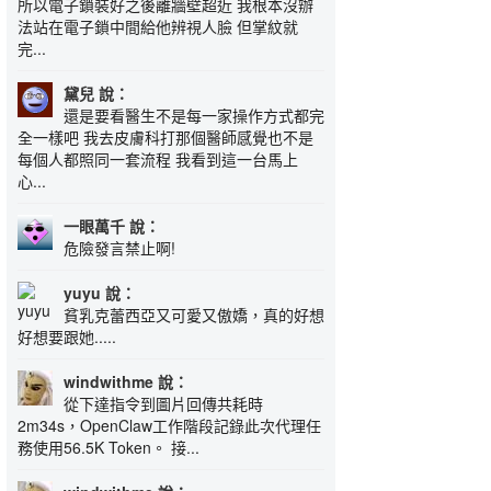
所以電子鎖裝好之後離牆壁超近 我根本沒辦
法站在電子鎖中間給他辨視人臉 但掌紋就
完...
黛兒 說：
還是要看醫生不是每一家操作方式都完
全一樣吧 我去皮膚科打那個醫師感覺也不是
每個人都照同一套流程 我看到這一台馬上
心...
一眼萬千 說：
危險發言禁止啊!
yuyu 說：
貧乳克蕾西亞又可愛又傲嬌，真的好想
好想要跟她.....
windwithme 說：
從下達指令到圖片回傳共耗時
2m34s，OpenClaw工作階段記錄此次代理任
務使用56.5K Token。 接...