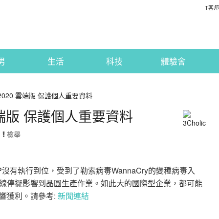
T客邦
男
生活
科技
體驗會
lin 2020 雲端版 保護個人重要資料
020 雲端版 保護個人重要資料
·
檢舉
P沒有執行到位，受到了勒索病毒WannaCry的變種病毒入
線停擺影響到晶圓生產作業。如此大的國際型企業，都可能
響獲利。請參考:
新聞連結