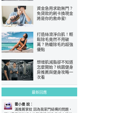
資金急用求助無門？
免貸款的刷卡換現金
將是你的救命星!
打造絲滑淨白肌！輕
鬆除毛竟然不用破
萬？熱蠟除毛的超強
優點
想增肌減脂卻不知道
怎麼開始？桃園健身
房推薦與健身攻略一
次看
最新回應
霍小曼 說：
滿推薦掌紋 因為我家門結構的問題，