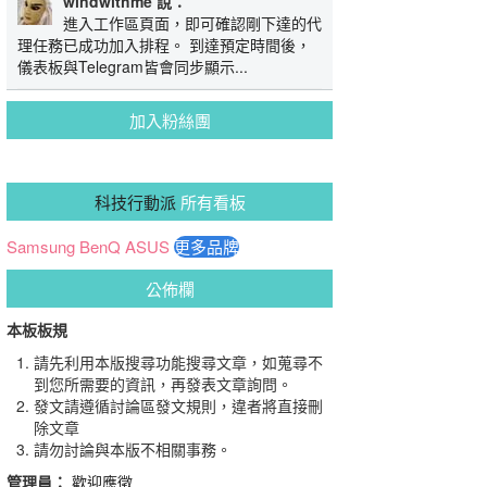
windwithme 說：
進入工作區頁面，即可確認剛下達的代
理任務已成功加入排程。 到達預定時間後，
儀表板與Telegram皆會同步顯示...
加入粉絲團
科技行動派
所有看板
Samsung
BenQ
ASUS
更多品牌
公佈欄
本板板規
請先利用本版搜尋功能搜尋文章，如蒐尋不
到您所需要的資訊，再發表文章詢問。
發文請遵循討論區發文規則，違者將直接刪
除文章
請勿討論與本版不相關事務。
管理員：
歡迎應徵