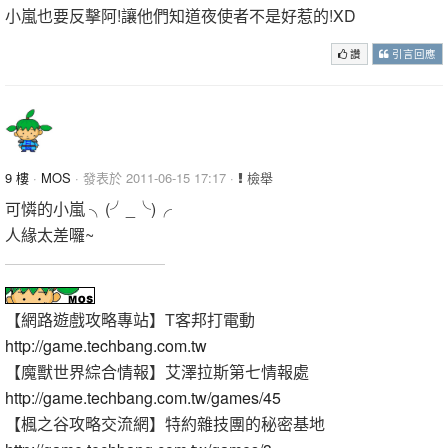
小嵐也要反擊阿!讓他們知道夜使者不是好惹的!XD
讚
引言回應
9 樓
·
MOS
· 發表於 2011-06-15 17:17 ·
檢舉
可憐的小嵐 ╮(╯_╰)╭
人緣太差囉~
【網路遊戲攻略專站】T客邦打電動
http://game.techbang.com.tw
【魔獸世界綜合情報】艾澤拉斯第七情報處
http://game.techbang.com.tw/games/45
【楓之谷攻略交流網】特約雜技團的秘密基地