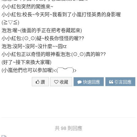
小小紅包突然的闖進來~
小小紅包:校長~今天阿~我看到了小嵐打怪英勇的身影喔
(≧▽≦)
泡泡:喔~(後面的手正在把考卷藏起來)
小小紅包:(⊙ˍ⊙)疑~校長你怪怪的喔??
泡泡:沒阿~沒阿~沒什麼~~囧rz
小小紅包正以奇怪的眼神看泡泡:(⊙ˍ⊙)真的嘛??
(好了~接下來換大家囉)
(小嵐他們也可以参加喔)<(￣︶￣)>
讚
收藏
快速回應
引言回應
共 98 則回應