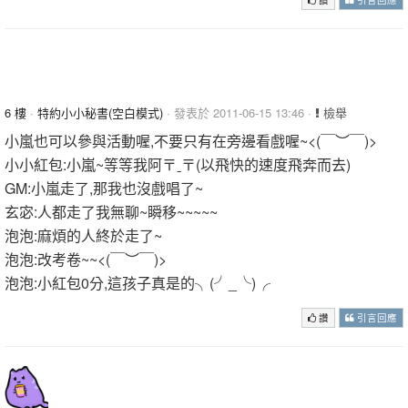
6 樓
·
特約小小秘書(空白模式)
· 發表於 2011-06-15 13:46 ·
檢舉
小嵐也可以參與活動喔,不要只有在旁邊看戲喔~<(￣︶￣)>
小小紅包:小嵐~等等我阿〒ˍ〒(以飛快的速度飛奔而去)
GM:小嵐走了,那我也沒戲唱了~
玄宓:人都走了我無聊~瞬移~~~~~
泡泡:麻煩的人終於走了~
泡泡:改考卷~~<(￣︶￣)>
泡泡:小紅包0分,這孩子真是的╮(╯_╰)╭
讚
引言回應