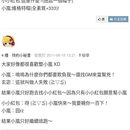
小小紅包:這是什麼?(撿起一個帽子)
小嵐:維格特帽(全素質+333)!
讚
引言回應
4 樓
·
特約小秘書
· 發表於 2011-06-15 13:21 ·
檢舉
大家好像都很喜歡整小嵐 XD
小嵐：嗚嗚為什麼你們都要欺負我～還找GM來當幫兇！
玄宓：這就叫做人失敗 (≧▽≦)
結果小嵐只好跑去找小小紅包～因為只有小小紅包願意幫小嵐
小小紅包：呀 (≧▽≦) 小嵐快來～我要親你一百下！
小嵐：囧rz
結果小嵐只好繼續逃跑～