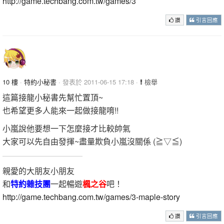
http://game.techbang.com.tw/games/3
讚
引言回應
10 樓
·
特約小秘書
· 發表於 2011-06-15 17:18 ·
檢舉
這篇接龍小秘書先幫忙置頂~
也希望更多人能來一起做接龍唷!!
小嵐說他要想一下怎麼接才比較帥氣
大家可以先自由發揮~盡量欺負小嵐沒關係 (≧▽≦)
親愛的大朋友小朋友
和
特約雜技團
一起暢遊
楓之谷
吧！
http://game.techbang.com.tw/games/3-maple-story
讚
引言回應