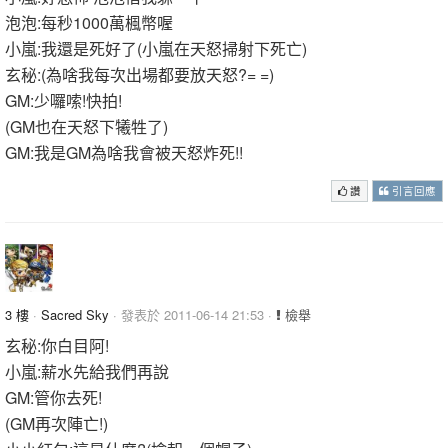
泡泡:每秒1000萬楓幣喔
小嵐:我還是死好了(小嵐在天怒掃射下死亡)
玄秘:(為啥我每次出場都要放天怒?= =)
GM:少囉嗦!快拍!
(GM也在天怒下犧牲了)
GM:我是GM為啥我會被天怒炸死!!
讚
引言回應
3 樓
·
Sacred Sky
· 發表於 2011-06-14 21:53 ·
檢舉
玄秘:你白目阿!
小嵐:薪水先給我們再說
GM:管你去死!
(GM再次陣亡!)