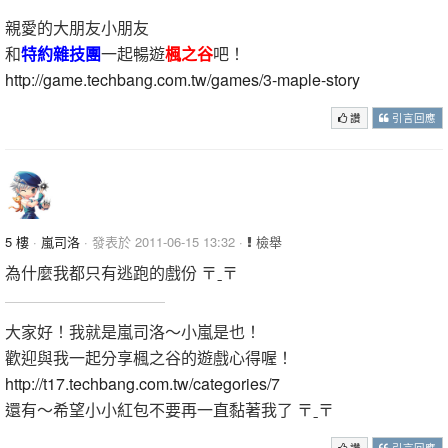
親愛的大朋友小朋友
和
特約雜技團
一起暢遊
楓之谷
吧！
http://game.techbang.com.tw/games/3-maple-story
讚
引言回應
5 樓
·
嵐司洛
· 發表於 2011-06-15 13:32 ·
檢舉
為什麼我都只有逃跑的戲份 〒ˍ〒
大家好！我就是嵐司洛～小嵐是也！
歡迎與我一起分享楓之谷的遊戲心得喔！
http://t17.techbang.com.tw/categories/7
還有～希望小小紅包不要再一直黏著我了 〒ˍ〒
讚
引言回應