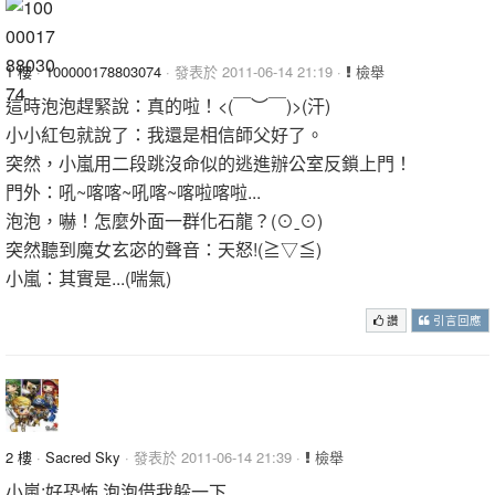
1 樓
·
100000178803074
· 發表於 2011-06-14 21:19 ·
檢舉
這時泡泡趕緊說：真的啦！<(￣︶￣)>(汗)
小小紅包就說了：我還是相信師父好了。
突然，小嵐用二段跳沒命似的逃進辦公室反鎖上門！
門外：吼~喀喀~吼喀~喀啦喀啦...
泡泡，嚇！怎麼外面一群化石龍？(⊙ˍ⊙)
突然聽到魔女玄宓的聲音：天怒!(≧▽≦)
小嵐：其實是...(喘氣)
讚
引言回應
2 樓
·
Sacred Sky
· 發表於 2011-06-14 21:39 ·
檢舉
小嵐:好恐怖 泡泡借我躲一下