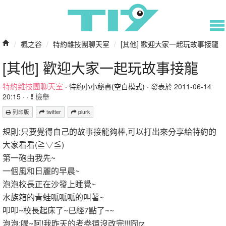
/
楓之谷
/
特約雜技團聊天室
/
[其他] 歡迎大家一起玩故事接龍
[其他] 歡迎大家一起玩故事接龍
特約雜技團聊天室
·
特約小小秘書(空白模式)
· 發表於 2011-06-14
20:15 · ·
檢舉
列印版
twitter
plurk
規則:只要覺得自己的故事接龍夠棒,可以打出來分享給特約的
大家看看(≧▽≦)
第一砲由我先~
一個風和日麗的早晨~
泡泡校長正在沙發上睡覺~
水族箱的青蛙呱呱呱的叫著~
叩叩~校長起床了~已經7點了~~
泡泡:喔~阿!我昨天的考卷還沒改完!!!囧rz