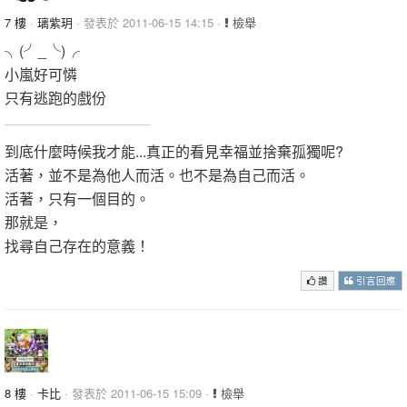
7 樓
·
璃紫玥
· 發表於 2011-06-15 14:15 ·
檢舉
╮(╯_╰)╭
小嵐好可憐
只有逃跑的戲份
到底什麼時候我才能...真正的看見幸福並捨棄孤獨呢?
活著，並不是為他人而活。也不是為自己而活。
活著，只有一個目的。
那就是，
找尋自己存在的意義！
讚
引言回應
8 樓
·
卡比
· 發表於 2011-06-15 15:09 ·
檢舉