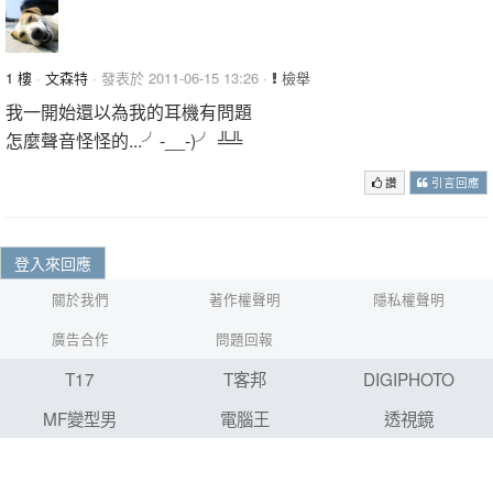
1 樓
·
文森特
· 發表於 2011-06-15 13:26 ·
檢舉
我一開始還以為我的耳機有問題
怎麼聲音怪怪的...╯-__-)╯ ╩╩
讚
引言回應
登入來回應
關於我們
著作權聲明
隱私權聲明
廣告合作
問題回報
T17
T客邦
DIGIPHOTO
MF變型男
電腦王
透視鏡