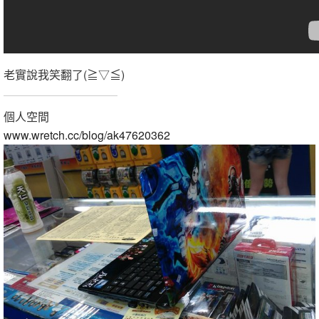
老實說我笑翻了(≧▽≦)
個人空間
www.wretch.cc/blog/ak47620362