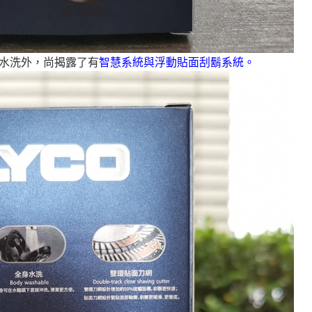
身水洗外，尚揭露了有
智慧系統與浮動貼面刮鬍系統。