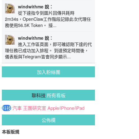
windwithme 說：
從下達指令到圖片回傳共耗時
2m34s，OpenClaw工作階段記錄此次代理任
務使用56.5K Token。 接...
windwithme 說：
進入工作區頁面，即可確認剛下達的代
理任務已成功加入排程。 到達預定時間後，
儀表板與Telegram皆會同步顯示...
加入粉絲團
聊科技
所有看板
科技
汽車
王團研究室
Apple/iPhone/iPad
公佈欄
本板板規