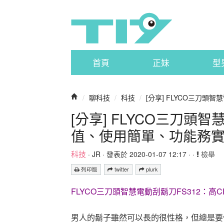
首頁
正妹
型
/
聊科技
/
科技
/
[分享] FLYCO三刀頭智慧
[分享] FLYCO三刀頭智
值、使用簡單、功能務
科技
·
JR
· 發表於 2020-01-07 12:17 · ·
檢舉
列印版
twitter
plurk
FLYCO三刀頭智慧電動刮鬍刀FS312：
男人的鬍子雖然可以長的很性格，但總是要