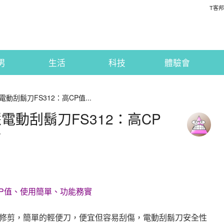
T客邦
男
生活
科技
體驗會
電動刮鬍刀FS312：高CP值...
慧電動刮鬍刀FS312：高CP
實
高CP值、使用簡單、功能務實
修剪，簡單的輕便刀，便宜但容易刮傷，電動刮鬍刀安全性