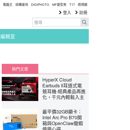
電腦王
採購基地
DIGIPHOTO
MF變型男
T17
透視鏡
登入
註冊
編輯室
熱門文章
HyperX Cloud
Earbuds II耳道式電
競耳機-經典產品再進
化，千元內輕鬆入主
最平價32GB顯卡：
Intel Arc Pro B70開
箱與OpenClaw龍蝦
使用心得