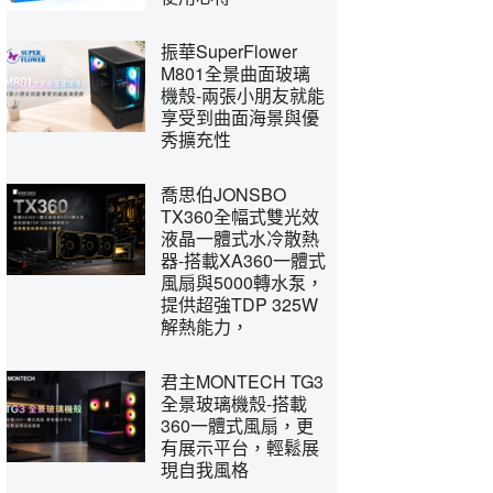
振華SuperFlower
M801全景曲面玻璃
機殼-兩張小朋友就能
享受到曲面海景與優
秀擴充性
喬思伯JONSBO
TX360全幅式雙光效
液晶一體式水冷散熱
器-搭載XA360一體式
風扇與5000轉水泵，
提供超強TDP 325W
解熱能力，
君主MONTECH TG3
全景玻璃機殼-搭載
360一體式風扇，更
有展示平台，輕鬆展
現自我風格