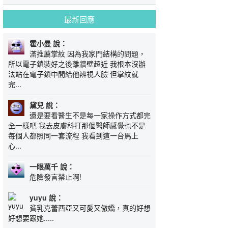
最新回應
霍小曼 說：
滿推薦掌紋 因為我家門結構的問題，
所以電子鎖裝好之後離牆壁超近 我根本沒辦
法站在電子鎖中間給他辨視人臉 但掌紋就
完...
黛兒 說：
還是要看醫生不是每一家操作方式都完
全一樣吧 我去皮膚科打那個醫師感覺也不是
每個人都照同一套流程 我看到這一台馬上
心...
一眼萬千 說：
危險發言禁止啊!
yuyu 說：
貧乳克蕾西亞又可愛又傲嬌，真的好想
好想要跟她.....