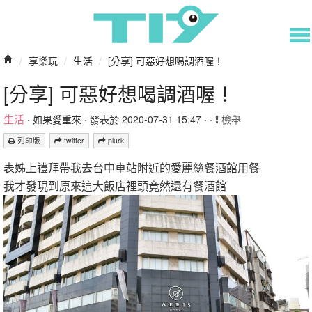
/
享樂玩
/
生活
/
[分享] 可惡好想喝調酒喔！
[分享] 可惡好想喝調酒喔！
生活
·
如果愛重來
· 發表於 2020-07-31 15:47 · ·
檢舉
列印版
twitter
plurk
表姊上禮拜帶我去台中車站附近的愛麗絲餐酒館用餐
我才發現到原來這大飯店裡頭竟然還有餐酒館