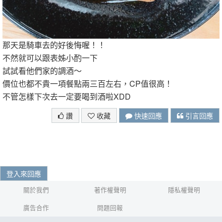
那天是騎車去的好後悔喔！！
不然就可以跟表姊小酌一下
試試看他們家的調酒～
價位也都不貴一項餐點兩三百左右，CP值很高！
不管怎樣下次去一定要喝到酒啦XDD
讚
收藏
快速回應
引言回應
登入來回應
關於我們
著作權聲明
隱私權聲明
廣告合作
問題回報