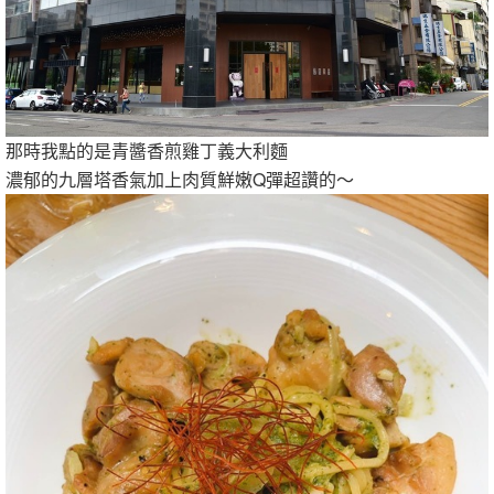
那時我點的是青醬香煎雞丁義大利麵
濃郁的九層塔香氣加上肉質鮮嫩Q彈超讚的～