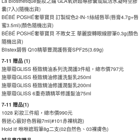
La Biosthetique髮妝之鑰 GLA氧妍超導膠囊或賦活水凝時空膠
囊(7入)(隨機出貨)
BÉBÉ POSHÉ奢華寶貝 訂製綻色2-IN-1絲絨唇萃(唇膏4.7g+唇
蜜3.5ml)(顏色隨機出貨)
BÉBÉ POSHÉ奢華寶貝 不敗女王 華麗旋轉眼線膠筆0.3g(顏色
隨機出貨)
Blistex碧唇 Q10精華豐潤護唇膏SPF25(3.69g)
7-11 贈品 (1)
施華蔻GLISS 極致精油系列洗潤護3件組，總市價797元
施華蔻GLISS 極致精油修護洗髮乳250ml
施華蔻GLISS 極致精油修護潤髮乳200ml
施華蔻GLISS 6重奇蹟精萃修護髮油75ml
7-11 贈品(1)
1028 彩妝三件組，總市價990元
唇迷心竅好色唇釉7ml(#101赤裸桃跑)
Hold it! 咻咻遮瑕筆8g二支(02自然色、03裸膚色)