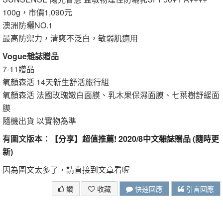
100g，市價1,090元
澳洲防曬NO.1
最高防禦力，清爽不泛白，敏弱肌適用
Vogue雜誌贈品
7-11贈品
氧顏森活 14天新生舒活旅行組
氧顏森活 法國玫瑰嫩白面膜、乳木果保濕面膜、七葉樹舒緩面
膜
隨機出貨 以實物為準
有圖文版本：
【分享】超值推薦! 2020/8中文雜誌贈品 (隨時更
新)
因為圖文太多了，請直接到文章看喔
讚
收藏
快速回應
引言回應