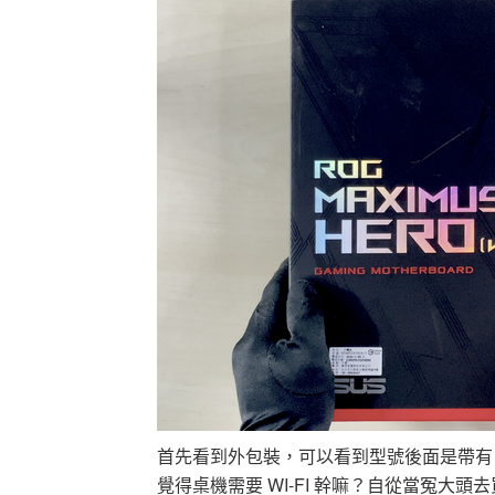
首先看到外包裝，可以看到型號後面是帶有 WI
覺得桌機需要 WI-FI 幹嘛？自從當冤大頭