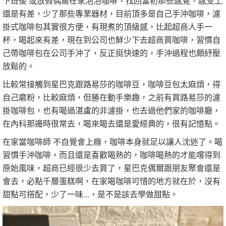
下班後 或放假偶爾在家泡泡咖啡，找回當初那些感覺，感受上
還是有差，少了那些專業器材，目前頂多是自己手沖咖啡，濾
掛式咖啡包其實很方便，有現煮的頂級感，比起超商人手一
杯，喝起來有差，現在到公司也鮮少下去超商買咖啡，習慣自
己帶咖啡包在公司手沖了，反正挺快速的，手沖過程也頗紓壓
放鬆的。
比較常接觸到星巴克跟路易莎的咖啡豆，咖啡豆包太麻煩，得
自己磨粉，比較麻煩，但勝在動手樂趣，之前有買路易莎的濾
掛咖啡包，也有喝過湛盧的非濾掛，也去過他們家的咖啡廳，
在內科那邊時很常去，喝來喝去還是愛經典的，很有記憶點。
在家當咖啡師 不自覺會上癮，咖啡本身就足以讓人沈迷了。喝
習慣手沖咖啡，而且還是喜歡喝熱的，咖啡喝熱的才能嚐得到
原始風味，超商已經很少去買了，星巴克偶爾跟朋友聚會還是
會去，必點千層蛋糕啊，在家喝咖啡可惜的地方就在於，沒有
甜點可搭配，少了一味...，是不是該去學做甜點。