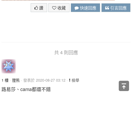
讚
收藏
快速回應
引言回應
共 4 則回應
1 樓
·
狸熊
· 發表於 2020-08-27 03:12 ·
檢舉
路易莎、cama都還不錯
如果想省買咖啡豆，湛盧有非濾掛磨好的
讚
引言回應