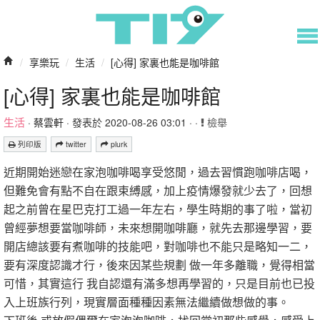
/
享樂玩
/
生活
/
[心得] 家裏也能是咖啡館
[心得] 家裏也能是咖啡館
生活
·
蔡雲軒
· 發表於 2020-08-26 03:01 · ·
檢舉
列印版
twitter
plurk
近期開始迷戀在家泡咖啡喝享受悠閒，過去習慣跑咖啡店喝，
但難免會有點不自在跟束縛感，加上疫情爆發就少去了，回想
起之前曾在星巴克打工過一年左右，學生時期的事了啦，當初
曾經夢想要當咖啡師，未來想開咖啡廳，就先去那邊學習，要
開店總該要有煮咖啡的技能吧，對咖啡也不能只是略知一二，
要有深度認識才行，後來因某些規劃 做一年多離職，覺得相當
可惜，其實這行 我自認還有滿多想再學習的，只是目前也已投
入上班族行列，現實層面種種因素無法繼續做想做的事。