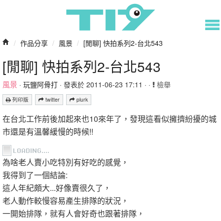
/
作品分享
/
風景
/
[閒聊] 快拍系列2-台北543
[閒聊] 快拍系列2-台北543
風景
·
玩鹽阿骨打
· 發表於 2011-06-23 17:11 · ·
檢舉
列印版
twitter
plurk
在台北工作前後加起來也10來年了，發現這看似擁擠紛擾的城
市還是有溫馨緩慢的時候!!
為啥老人賣小吃特別有好吃的感覺，
我得到了一個結論:
這人年紀頗大...好像賣很久了，
老人動作較慢容易產生排隊的狀況，
一開始排隊，就有人會好奇也跟著排隊，