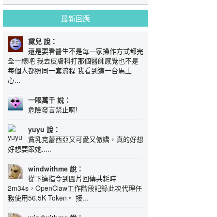
最新回應
黛兒 說：
還是要看醫生不是每一家操作方式都完
全一樣吧 我去皮膚科打那個醫師感覺也不是
每個人都照同一套流程 我看到這一台馬上
心...
一眼萬千 說：
危險發言禁止啊!
yuyu 說：
貧乳克蕾西亞又可愛又傲嬌，真的好想
好想要跟她.....
windwithme 說：
從下達指令到圖片回傳共耗時
2m34s，OpenClaw工作階段記錄此次代理任
務使用56.5K Token。 接...