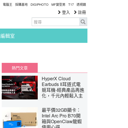
電腦王
採購基地
DIGIPHOTO
MF變型男
T17
透視鏡
登入
註冊
編輯室
熱門文章
HyperX Cloud
Earbuds II耳道式電
競耳機-經典產品再進
化，千元內輕鬆入主
最平價32GB顯卡：
Intel Arc Pro B70開
箱與OpenClaw龍蝦
使用心得