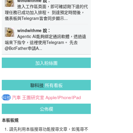
windwithme 說：
進入工作區頁面，即可確認剛下達的代
理任務已成功加入排程。 到達預定時間後，
儀表板與Telegram皆會同步顯示...
windwithme 說：
Agentic AI能夠綁定通訊軟體，透過遠
端來下指令，這裡使用Telegram。 先去
@BotFather申請A...
加入粉絲團
聊科技
所有看板
科技
汽車
王團研究室
Apple/iPhone/iPad
公佈欄
本板板規
請先利用本版搜尋功能搜尋文章，如蒐尋不