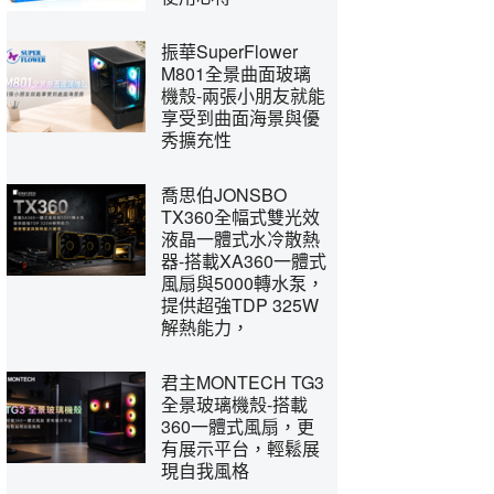
振華SuperFlower
M801全景曲面玻璃
機殼-兩張小朋友就能
享受到曲面海景與優
秀擴充性
喬思伯JONSBO
TX360全幅式雙光效
液晶一體式水冷散熱
器-搭載XA360一體式
風扇與5000轉水泵，
提供超強TDP 325W
解熱能力，
君主MONTECH TG3
全景玻璃機殼-搭載
360一體式風扇，更
有展示平台，輕鬆展
現自我風格