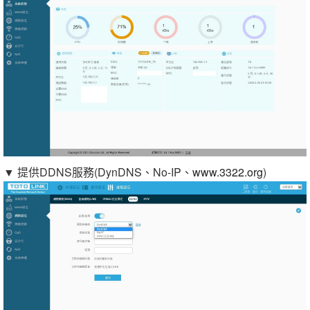
▼ 提供DDNS服務(DynDNS、No-IP、
www.3322.org
)