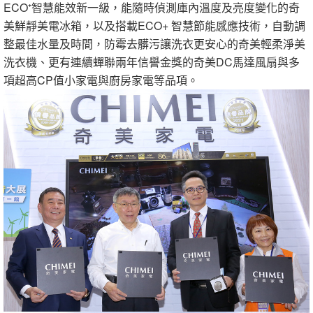
ECO⁺智慧能效新一級，能隨時偵測庫內溫度及亮度變化的奇
美鮮靜美電冰箱，以及搭載ECO+ 智慧節能感應技術，自動調
整最佳水量及時間，防霉去髒污讓洗衣更安心的奇美輕柔淨美
洗衣機、更有連續蟬聯兩年信譽金獎的奇美DC馬達風扇與多
項超高CP值小家電與廚房家電等品項。