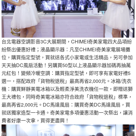
台北電器空調影音3C大展期間，CHIMEI奇美家電四大品項紛
紛祭出優惠好禮；液晶顯示器：凡至CHIMEI奇美家電展場攤
位，購買指定型號，買就送各式小家電或生活精品，另可參加
天天抽DC風扇活動！另購買50型以上液晶顯示器加碼再抽萬
元紅包！變頻冷暖空調：購買指定型號，即可享有家電好禮5
選一，搭配政府「貨物稅退稅」最高再省2,000元。冰箱/洗衣
機：購買鮮靜美電冰箱以及輕柔淨美洗衣機任一款，即贈送獅
王大禮包，同時奇美電冰箱亦符合政府「貨物稅退稅」標準，
最高再省2,000元。DC馬達風扇：購買奇美DC馬達風扇，買
就送獨家造型一卡通。奇美家電多項優惠活動一次祭出，讓消
費者好康一次拿，買得更盡興！