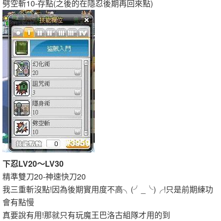
劈空斬10-存點(之後的在隱忍後期再回來點)
下忍LV20～LV30
精準雙刀20-神速快刀20
我三重斬沒點!因為後期實用度不高╮(╯_╰)╭!只是前期練功
會有點慢
真要說有用!那就只有玩魔王巴洛古組隊才用的到