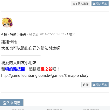
1 個人說讚
引言回應
4 樓
·
特約小秘書
· 發表於 2011-07-03 14:53 ·
檢舉
謝謝卡比
大家也可以貼出自己的點法討論喔
親愛的大朋友小朋友
和
特約雜技團
一起暢遊
楓之谷
吧！
http://game.techbang.com.tw/games/3-maple-story
讚
引言回應
登入來回應