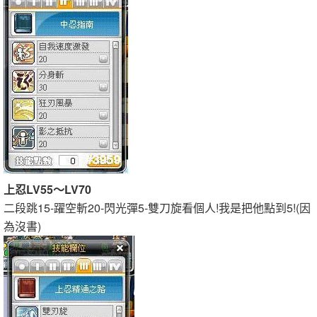
上忍LV55～LV70
二段跳15-躍空斬20-閃光彈5-雙刀旋看個人!我是把他點到5!(因
為沒書)