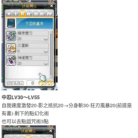
中忍LV30～LV55
自我速度激發20-影之抵抗20→分身斬30-狂刃風暴20(前提是
有書)-剩下的點幻化術
也可以去點詛咒術3點