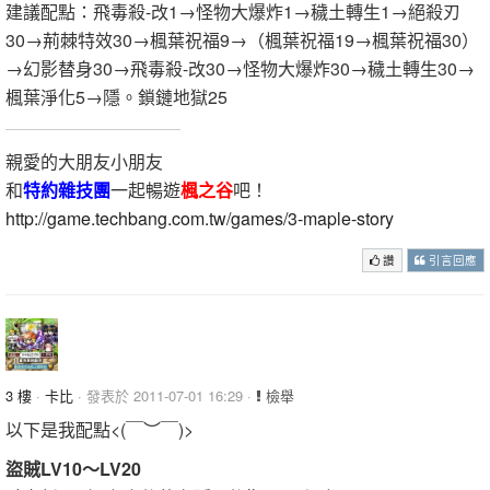
建議配點：飛毒殺-改1→怪物大爆炸1→穢土轉生1→絕殺刃
30→荊棘特效30→楓葉祝福9→（楓葉祝福19→楓葉祝福30）
→幻影替身30→飛毒殺-改30→怪物大爆炸30→穢土轉生30→
楓葉淨化5→隱。鎖鏈地獄25
親愛的大朋友小朋友
和
特約雜技團
一起暢遊
楓之谷
吧！
http://game.techbang.com.tw/games/3-maple-story
讚
引言回應
3 樓
·
卡比
· 發表於 2011-07-01 16:29 ·
檢舉
以下是我配點<(￣︶￣)>
盜賊LV10～LV20