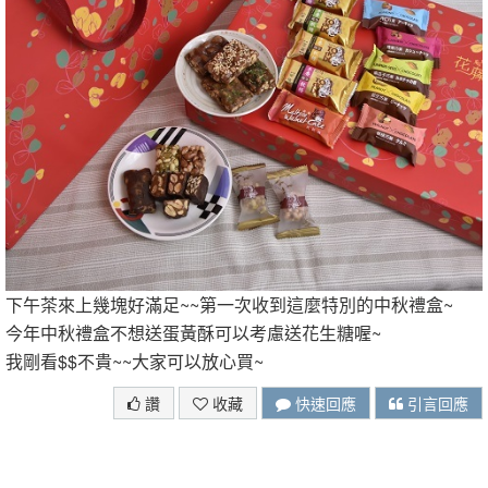
下午茶來上幾塊好滿足~~第一次收到這麼特別的中秋禮盒~
今年中秋禮盒不想送蛋黃酥可以考慮送花生糖喔~
我剛看$$不貴~~大家可以放心買~
讚
收藏
快速回應
引言回應