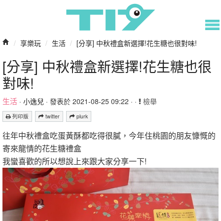
/
享樂玩
/
生活
/
[分享] 中秋禮盒新選擇!花生糖也很對味!
[分享] 中秋禮盒新選擇!花生糖也很
對味!
生活
·
小逸兒
· 發表於 2021-08-25 09:22 · ·
檢舉
列印版
twitter
plurk
往年中秋禮盒吃蛋黃酥都吃得很膩，今年住桃園的朋友慷慨的
寄來龍情的花生糖禮盒
我蠻喜歡的所以想說上來跟大家分享一下!