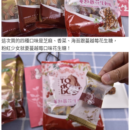
這次買的四種口味是芝麻、香菜、海苔跟蔓越莓花生糖，
粉紅少女就要蔓越莓口味花生糖！