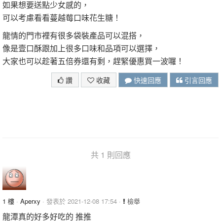
如果想要送點少女感的，
可以考慮看看蔓越莓口味花生糖！
龍情的門市裡有很多袋裝產品可以混搭，
像是壹口酥跟加上很多口味和品項可以選擇，
大家也可以趁著五倍券還有剩，趕緊優惠買一波囉！
讚
收藏
快速回應
引言回應
共 1 則回應
1 樓
·
Aperxy
· 發表於 2021-12-08 17:54 ·
檢舉
龍潭真的好多好吃的 推推