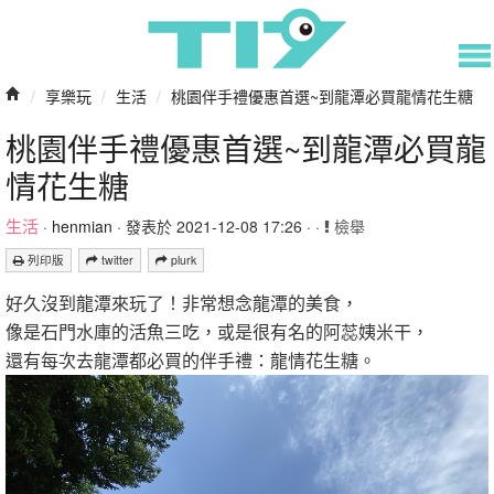
/
享樂玩
/
生活
/
桃園伴手禮優惠首選~到龍潭必買龍情花生糖
桃園伴手禮優惠首選~到龍潭必買龍
情花生糖
生活
·
henmian
· 發表於 2021-12-08 17:26 · ·
檢舉
列印版
twitter
plurk
好久沒到龍潭來玩了！非常想念龍潭的美食，
像是石門水庫的活魚三吃，或是很有名的阿蕊姨米干，
還有每次去龍潭都必買的伴手禮：龍情花生糖。