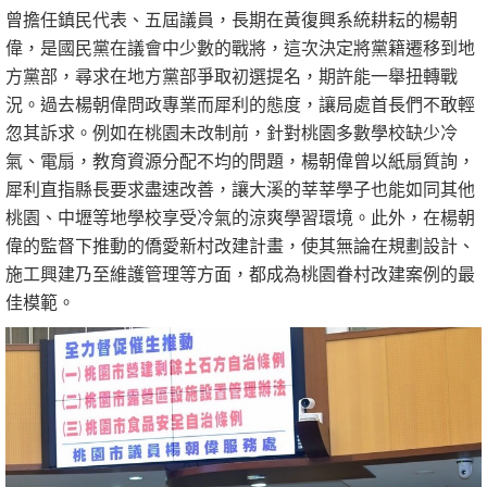
曾擔任鎮民代表、五屆議員，長期在黃復興系統耕耘的楊朝
偉，是國民黨在議會中少數的戰將，這次決定將黨籍遷移到地
方黨部，尋求在地方黨部爭取初選提名，期許能一舉扭轉戰
況。過去楊朝偉問政專業而犀利的態度，讓局處首長們不敢輕
忽其訴求。例如在桃園未改制前，針對桃園多數學校缺少冷
氣、電扇，教育資源分配不均的問題，楊朝偉曾以紙扇質詢，
犀利直指縣長要求盡速改善，讓大溪的莘莘學子也能如同其他
桃園、中壢等地學校享受冷氣的涼爽學習環境。此外，在楊朝
偉的監督下推動的僑愛新村改建計畫，使其無論在規劃設計、
施工興建乃至維護管理等方面，都成為桃園眷村改建案例的最
佳模範。