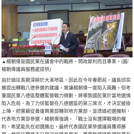
▲楊朝偉是國民黨在議會中的戰將，問政犀利而且專業。(圖/
楊朝偉議員服務處提供)
由於過往長期深耕於大溪地區，因此在今年春節前，議長邱奕
勝提出轉戰八德參選的建議，曾讓楊朝偉一度陷入兩難。但考
量國民黨八德區整體藍營戰力規劃，將導致國民黨於當地選情
陷入危局，為了力保藍營在八德選區的第三席次，才決定披掛
上陣，把黨籍從黃復興黨部轉到地方黨部，並透過初選機制，
代表地方黨部參選。楊朝偉強調，「戰士沒有選擇戰場的權
利，希望能先在初選勝出，最終代表國民黨參選議員獲得勝