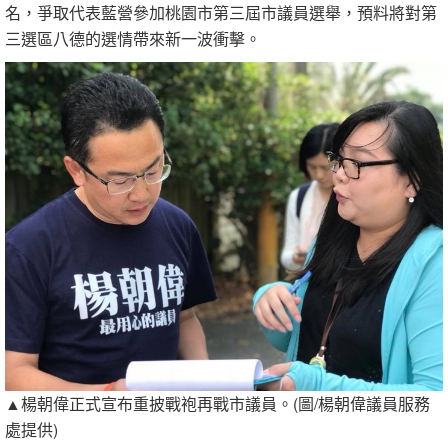
名，爭取代表藍營參加桃園市第三屆市議員選舉，預料將對第
三選區八德的選情帶來新一波衝擊。
▲楊朝偉正式宣布重披戰袍再戰市議員。(圖/楊朝偉議員服務
處提供)