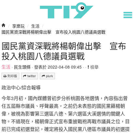
/
享樂玩
/
生活
/
國民黨資深戰將楊朝偉出擊 宣布投入桃園八德議員選戰
國民黨資深戰將楊朝偉出擊 宣布
投入桃園八德議員選戰
生活
·
民生頭條
· 發表於 2022-04-08 09:45 · ·
檢舉
列印版
twitter
plurk
政治中心/綜合報導
今年3月初，國內媒體曾初步分析桃園各地選情，內容指出曾
任五屆縣市議員、呼聲最高，之前仍未表態的國民黨籍楊朝
偉，被視為影響第三選區八德、第六選區大溪選情的關鍵人
物。不過現在，楊朝偉正式宣布重披戰袍再戰市議員之位，目
前已完成初選登記，確定將投入國民黨八德區市議員的初選提