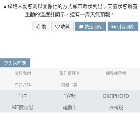
▲聯絡人動態則以圖像化的方式顯示環狀列出；天氣狀態還有
生動的溫度計顯示，還有一周天氣預報。
讚
收藏
快速回應
引言回應
登入來回應
關於我們
著作權聲明
隱私權聲明
廣告合作
問題回報
T17
T客邦
DIGIPHOTO
MF變型男
電腦王
透視鏡