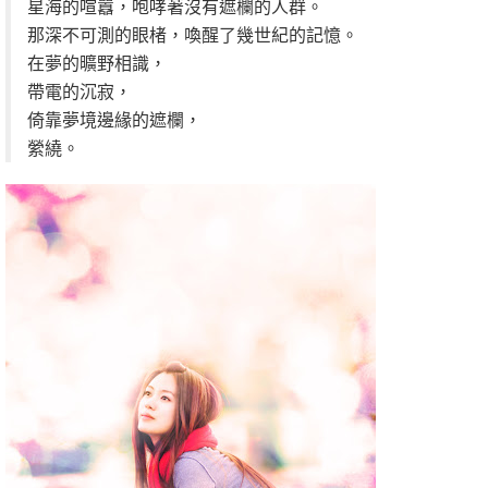
星海的喧囂，咆哮著沒有遮欄的人群。
那深不可測的眼楮，喚醒了幾世紀的記憶。
在夢的曠野相識，
帶電的沉寂，
倚靠夢境邊緣的遮欄，
縈繞。