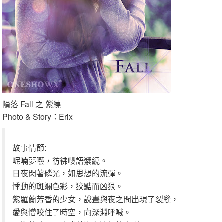
隕落 Fall 之 縈繞
Photo & Story：Erix
故事情節:
呢喃夢囈，彷彿嚶語縈繞。
日夜閃著磷光，如思想的流彈。
悸動的斑斕色彩，狡黠而凶狠。
紫羅蘭芳香的少女，說晝與夜之間出現了裂縫，
愛與憎咬住了時空，向深淵呼喊。