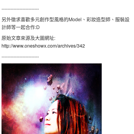
-------------------------
另外徵求喜歡多元創作型風格的Model、彩妝造型師、服裝設
計師等一起合作:D
原始文章來源及大圖網址:
http://www.oneshowx.com/archives/342
-------------------------