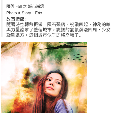
隕落 Fall 之 城市崩壞
Photo & Story：Erix
故事情節:
隨著時空轉移振盪，隕石殞落，祝融四起，神秘的暗
黑力量籠罩了整個城市，詭譎的氣氛瀰漫四周，少女
凝望遠方，這個城市似乎即將崩壞了..