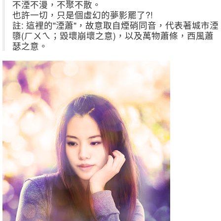
不湮不漫，不聚不散。
也許一切，只是個虛幻的夢影罷了?!
註: 這裡的"湮蕭"，故意取自煙硝同音，代表著城市湮
隳(ㄏㄨㄟ；毀壞崩壞之意)，以及萬物蕭條，西風蕭
瑟之意。