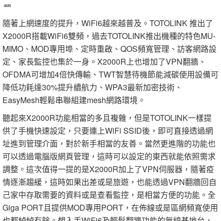
【結語】
隨著上網速度的提升，WiFi6越來越普及。TOTOLINK 推出了
X2000R搭載WiFi6雙頻，過去TOTOLINK推出機種的特色MU-
MIMO、MOD專用埠、定時重啟、QOS頻寬管理、訪客網路設
定、家長監控也集於一身。X2000R上也增加了VPN翻牆、
OFDMA可增加4倍快傳輸、TWT智慧待機節能減碳使用設備可
降低功耗達30%提升續航力、WPA3最新加密技術、
EasyMesh輕鬆串聯組建mesh網路環境。
聽起來X2000R功能相當的多且複雜，但是TOTOLINK一樣提
供了手機快速設定，只要連上WiFi SSID後，即可直接透過網
址進到管理介面，對於新手相當的友善。當然更進階的功能也
可以透過電腦版網頁管理，這時可以設定的東西就能依照需求
調整。這次值得一提的是X2000R加上了VPN伺服器，隨著疫
情逐漸趨緩，這時如果出差或是旅遊，也能透過VPN翻牆回自
己家中存取需要的資料或是查看監控，是相當方便的功能。全
Giga PORT且提供MOD專用PORT，在佈線或是區網頻寬使用
也都綽綽有餘。想入手WiFi6及輕鬆翻牆功能的無線基地台，