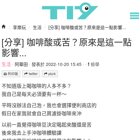
/
享樂玩
/
生活
/
[分享] 咖啡酸或苦？原來是這一點影響...
[分享] 咖啡酸或苦？原來是這一點
影響...
生活
·
阿華田
· 發表於 2022-10-20 15:45 · ·
檢舉
列印版
twitter
plurk
不知道版上喝咖啡的人多不多？
我自己是每天必須要有一杯～
平時沒辦法自己泡，我也會選擇便利商店的
假日在家我就會自己買濾掛咖啡來沖
以前一直覺得咖啡豆決定喝起來酸還是苦
後來我去上手沖咖啡體驗課