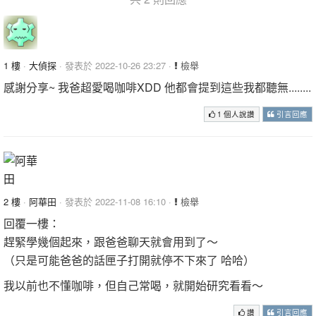
1 樓
·
大偵探
· 發表於 2022-10-26 23:27 ·
檢舉
感謝分享~ 我爸超愛喝咖啡XDD 他都會提到這些我都聽無........
1 個人說讚
引言回應
2 樓
·
阿華田
· 發表於 2022-11-08 16:10 ·
檢舉
回覆一樓：
趕緊學幾個起來，跟爸爸聊天就會用到了～
（只是可能爸爸的話匣子打開就停不下來了 哈哈）
我以前也不懂咖啡，但自己常喝，就開始研究看看～
讚
引言回應