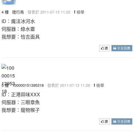
4 樓
·
陸行鳥
· 發表於 2011-07-13 11:22 ·
檢舉
ID：魔法冰河水
伺服器：綠水靈
我想要：恰吉面具
讚
引言回應
5 樓
·
100000151395318
· 發表於 2011-07-13 11:26 ·
檢舉
ID：正港蒜味XXX
伺服器：三眼章魚
我想要：寵物猴子
讚
引言回應