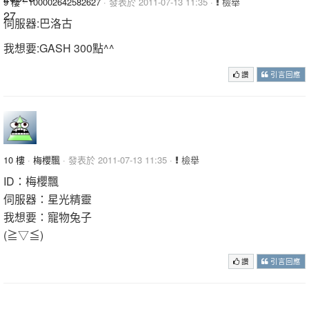
9 樓
·
100002642582627
· 發表於 2011-07-13 11:35 ·
檢舉
伺服器:巴洛古
我想要:GASH 300點^^
讚
引言回應
10 樓
·
梅櫻飄
· 發表於 2011-07-13 11:35 ·
檢舉
ID：梅櫻飄
伺服器：星光精靈
我想要：寵物兔子
(≧▽≦)
讚
引言回應