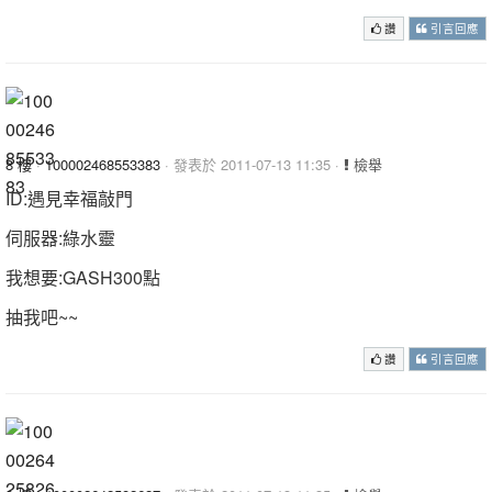
讚
引言回應
8 樓
·
100002468553383
· 發表於 2011-07-13 11:35 ·
檢舉
ID:遇見幸福敲門
伺服器:綠水靈
我想要:GASH300點
抽我吧~~
讚
引言回應