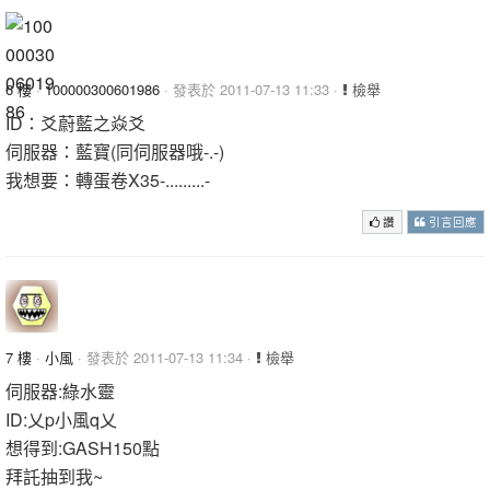
6 樓
·
100000300601986
· 發表於 2011-07-13 11:33 ·
檢舉
ID：爻蔚藍之焱爻
伺服器：藍寶(同伺服器哦-.-)
我想要：轉蛋卷X35-.........-
讚
引言回應
7 樓
·
小風
· 發表於 2011-07-13 11:34 ·
檢舉
伺服器:綠水靈
ID:乂p小風q乂
想得到:GASH150點
拜託抽到我~