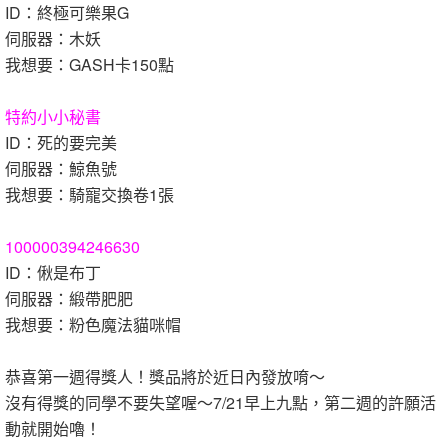
ID：終極可樂果G
伺服器：木妖
我想要：GASH卡150點
特約小小秘書
ID：死的要完美
伺服器：鯨魚號
我想要：騎寵交換卷1張
100000394246630
ID：偢是布丁
伺服器：緞帶肥肥
我想要：粉色魔法貓咪帽
恭喜第一週得獎人！獎品將於近日內發放唷～
沒有得獎的同學不要失望喔～7/21早上九點，第二週的許願活
動就開始嚕！