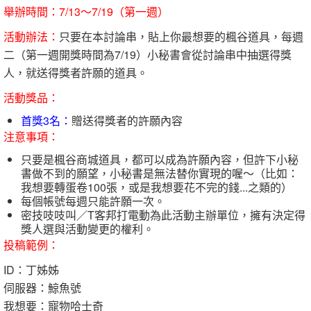
舉辦時間：7/13～7/19（第一週）
活動辦法：
只要在本討論串，貼上你最想要的楓谷道具，每週
二（第一週開獎時間為7/19）小秘書會從討論串中抽選得獎
人，就送得獎者許願的道具。
活動獎品：
首獎3名：
贈送得獎者的許願內容
注意事項：
只要是楓谷商城道具，都可以成為許願內容，但許下小秘
書做不到的願望，小秘書是無法替你實現的喔～（比如：
我想要轉蛋卷100張，或是我想要花不完的錢...之類的）
每個帳號每週只能許願一次。
密技吱吱叫／T客邦打電動為此活動主辦單位，擁有決定得
獎人選與活動變更的權利。
投稿範例：
ID：丁姊姊
伺服器：鯨魚號
我想要：寵物哈士奇