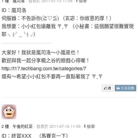
1 樓
·
嵐司洛
· 發表於 2011-07-13 11:08 ·
檢舉
ID：嵐司洛
伺服器：不告訴你(≧▽≦) （玄宓：你故意的厚！）
我想要：小小紅包遠離我 〒ˍ〒 （小秘書：這個願望很難實現
耶 ╮(╯_╰)╭）
大家好！我就是嵐司洛～小嵐是也！
歡迎與我一起分享楓之谷的遊戲心得喔！
http://t17.techbang.com.tw/categories/7
還有～希望小小紅包不要再一直黏著我了 〒ˍ〒
讚
引言回應
2 樓
·
午後的紅茶
· 發表於 2011-07-13 11:09 ·
檢舉
ID：終冒XXX （馬賽克一下）