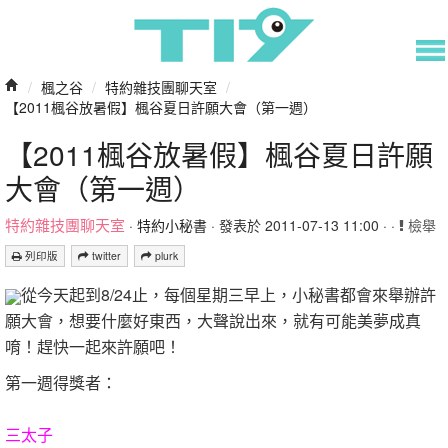
/
楓之谷
/
特約雜技團聊天室
/
【2011楓谷放暑假】楓谷夏日許願大會（第一週）
【2011楓谷放暑假】楓谷夏日許願
大會（第一週）
特約雜技團聊天室
·
特約小秘書
· 發表於 2011-07-13 11:00 · ·
檢舉
列印版
twitter
plurk
從今天起到8/24止，每個星期三早上，小秘書都會來舉辦許
願大會，想要什麼好東西，大聲說出來，就有可能美夢成真
唷！趕快一起來許願吧！
第一週得獎者：
三太子