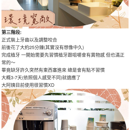
第三階段:
正式裝上牙齒以及調整咬合
前後花了大約25分鐘(其實沒有想像中久)
完成植牙 一開始需要先習慣植牙跟咀嚼會有異物感 但也滿正
常的～
畢竟缺牙許久突然有東西塞進來 總是會有點不習慣
大概3-7天(依照個人感受不同)就適應了
大阿姨目前使用很習慣XD