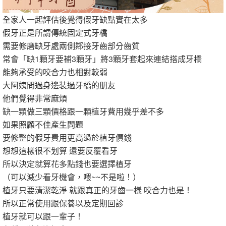
全家人一起評估後覺得假牙缺點實在太多
假牙正是所謂傳統固定式牙橋
需要修磨缺牙處兩側鄰接牙齒部分齒質
常會「缺1顆牙要補3顆牙」將3顆牙套起來連結搭成牙橋
能夠承受的咬合力也相對較弱
大阿姨問過身邊裝過牙橋的朋友
他們覺得非常麻煩
缺一顆做三顆價格跟一顆植牙費用幾乎差不多
如果照顧不佳產生問題
要修整的假牙費用更高過於植牙價錢
想想這樣很不划算 還要反覆看牙
所以決定就算花多點錢也要選擇植牙
（可以減少看牙機會，喂~~不是啦！）
植牙只要清潔乾淨 就跟真正的牙齒一樣 咬合力也是！
所以正常使用跟保養以及定期回診
植牙就可以跟一輩子！