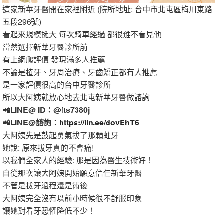
這家新華牙醫開在家裡附近 (院所地址: 台中市北屯區梅川東路
五段296號)
看起來規模挺大 每次騎車經過 都很難不看見他
當然選擇新華牙醫診所前
有上網爬評價 發現滿多人推薦
不論是植牙、牙周治療、牙齒矯正都有人推薦
是一家評價很高的台中牙醫診所
所以大阿姨就放心地去北屯新華牙醫做諮詢
📲LINE@ ID：@fts7380j
📲LINE@諮詢：
https://lin.ee/dovEhT6
大阿姨先是鼓起勇氣拔了那顆蛀牙
她說: 原來拔牙真的不會痛!
以我們全家人的經驗: 那是因為醫生技術好！
自從那次讓大阿姨開始願意信任新華牙醫
不管是拔牙過程還是術後
大阿姨完全沒有以前小時候很不舒服印象
讓她對看牙恐懼降低不少！