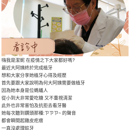
嗨我是潔妮 在疫情之下大家都好嗎?
最近大阿姨終於完成植牙
想和大家分享她植牙心得及經歷
首先要跟大家說明為何大阿姨需要做植牙
因為她本身是位螞蟻人
從小到大非常愛吃糖 又不重視清潔
此外也非常害怕及抗拒去看牙醫
她每次聽到鑽頭那種:ㄗㄗㄗ~ 的聲音
都會瞬間起雞皮疙瘩
一直沒處理蛀牙