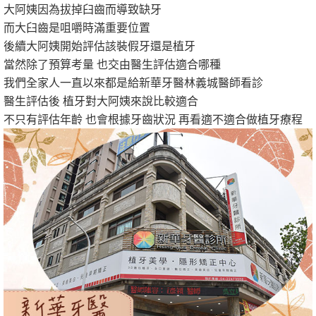
大阿姨因為拔掉臼齒而導致缺牙
而大臼齒是咀嚼時滿重要位置
後續大阿姨開始評估該裝假牙還是植牙
當然除了預算考量 也交由醫生評估適合哪種
我們全家人一直以來都是給新華牙醫林義城醫師看診
醫生評估後 植牙對大阿姨來說比較適合
不只有評估年齡 也會根據牙齒狀況 再看適不適合做植牙療程