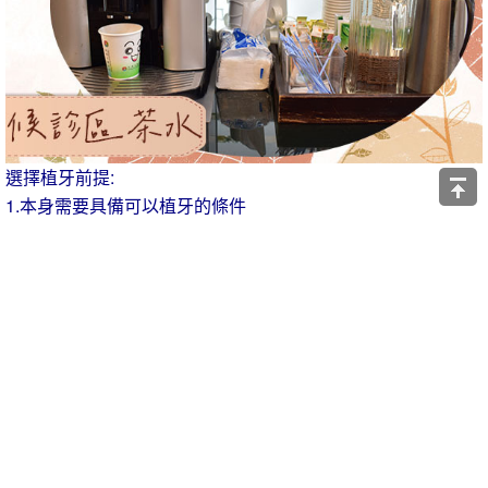
選擇植牙前提:
1.本身需要具備可以植牙的條件
2.選擇對的牙醫師跟診所
自從在新華牙醫給林義城醫師固定看牙後 也成一種習慣
而且預約看牙前一天還有專人來電提醒看牙 📲LINE@諮詢
https://lin.ee/dovEhT6
實在是金魚腦救星！
林義城醫師證照牆滿滿 每次給他看牙都有種安心感
因為林醫師很溫柔 每次看牙時都會說：「覺得痛的話可以舉
手」
但也不曾舉過手！真心謝謝林醫師擺脫大阿姨童年看牙陰影