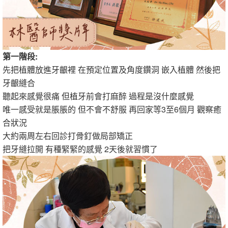
第一階段:
先把植體放進牙齦裡 在預定位置及角度鑽洞 嵌入植體 然後把
牙齦縫合
聽起來感覺很痛 但植牙前會打麻醉 過程是沒什麼感覺
唯一感受就是脹脹的 但不會不舒服 再回家等3至6個月 觀察癒
合狀況
大約兩周左右回診打骨釘做局部矯正
把牙縫拉開 有種緊緊的感覺 2天後就習慣了