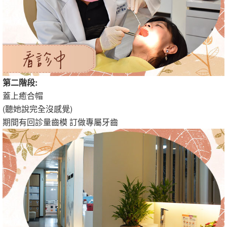
第二階段:
蓋上癒合帽
(聽她說完全沒感覺)
期間有回診量齒模 訂做專屬牙齒