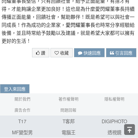
閃耀董事長堅信，只有回饋社會，給予正面能量，有捨才有
得，才能夠讓企業更加良好！這也是為什麼愛閃耀董事長持續
傳播正面能量，回饋社會，幫助夥伴！既是希望可以與社會一
同成長！作為成功的企業家，
愛閃耀董事長
也時常分享經驗給
後備，並且時常給予鼓勵以及建議，就是希望大家都可以擁有
更好的生活！
讚
收藏
快速回應
引言回應
登入來回應
關於我們
著作權聲明
隱私權聲明
廣告合作
問題回報
T17
T客邦
DIGIPHOTO
MF變型男
電腦王
透視鏡