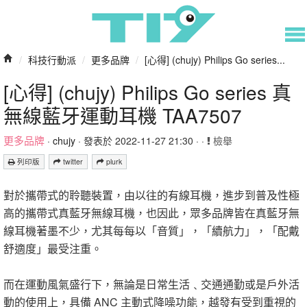
/
科技行動派
/
更多品牌
/
[心得] (chujy) Philips Go series...
[心得] (chujy) Philips Go series 真
無線藍牙運動耳機 TAA7507
更多品牌
·
chujy
· 發表於 2022-11-27 21:30 · ·
檢舉
列印版
twitter
plurk
對於攜帶式的聆聽裝置，由以往的有線耳機，進步到普及性極
高的攜帶式真藍牙無線耳機，也因此，眾多品牌皆在真藍牙無
線耳機著墨不少，尤其每每以「音質」，「續航力」，「配戴
舒適度」最受注重。
而在運動風氣盛行下，無論是日常生活﹑交通通勤或是戶外活
動的使用上，具備 ANC 主動式降噪功能，越發有受到重視的