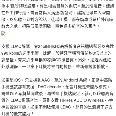
為中/低等降噪設定，算是相當智慧的系統。至於環境音，建議
在外工作行走，需要常與人溝通/說話時，建議把聚焦人聲開
啟，以免聽不到對方說話，徒增困擾。而在騎車或是戶外風噪
較大之處，把降低風噪開啟，避免過多雜音進入耳內。
支援 LDAC解碼，令24bit/96kHz高解析度音訊通過藍牙以高達
990 kbps的速率串流，比起一般藍牙音頻可傳輸約3倍以上的
訊息量，帶來近乎無損的發燒CD級音質。另外，透過內建紅
外感測器，一旦拿下耳機將會自動暫停，重新佩戴後播放。
如果是iOS，只支援到AAC，至於 Andoird 系統，正常中高階
手機應該都有支援 LDAC decode，預設耳機是未開啟模式，
需透過 App將其開啟後，再透過手機端設定，就可以聆聽高音
質的 LDAC編碼音樂，買到支援 Hi-Res AUDIO Wireless 小金
標認證的耳機，如果不開啟使用 LDAC，那真的是浪費了這支
耳機的優質能力！