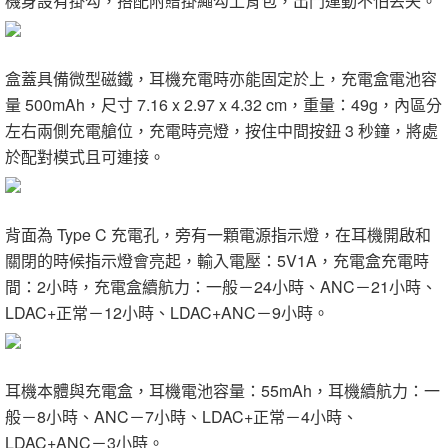
機身設有掛勾，搭配附贈掛繩勾上背包，出門運動不怕丟失。
盒蓋具備微型磁鐵，耳機充電時亦能固定於上，充電盒電池容
量 500mAh，尺寸 7.16 x 2.97 x 4.32 cm，重量：49g，內區分
左右兩側充電艙位，充電時亮燈，按住中間按鈕 3 秒鐘，將處
於配對模式且可連接。
背面為 Type C 充電孔，旁有一顆電源指示燈，在耳機開啟和
關閉的時候指示燈會亮起，輸入電壓：5V1A，充電盒充電時
間：2小時，充電盒續航力：一般－24小時、ANC－21小時、
LDAC+正常－12小時、LDAC+ANC－9小時。
耳機本體與充電盒，耳機電池容量：55mAh，耳機續航力：一
般－8小時、ANC－7小時、LDAC+正常－4小時、
LDAC+ANC－3小時。