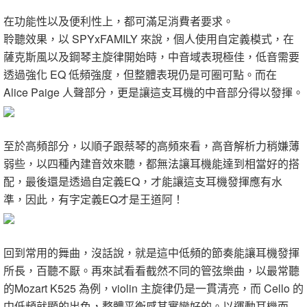
在功能性以及便利性上，都可滿足消費者要求。
聆聽效果，以 SPYxFAMILY 來說，個人使用自定義模式，在
薩克斯風以及鋼琴主旋律開始時，中音域表現極佳，低音需要
透過強化 EQ 低頻強度，但整體表現仍是可圈可點。而在
Alice Paige 人聲部分，更是讓這支耳機的中音部分得以發揮。
至於高頻部分，以順子跟蔡琴的高頻來看，高音解析力稍嫌薄
弱些，以四種內建音效來聽，都無法讓耳機能達到相當好的搭
配，最後還是透過自定義EQ，才能讓這支耳機發揮應有水
準，因此，有字定義EQ才是王道阿！
回到常用的舞曲，沒話說，就是這中低頻的節奏能讓耳機發揮
所長，百聽不厭。再來試看看截然不同的管弦樂曲，以最常聽
的Mozart K525 為例，violin 主旋律仍是一貫清亮，而 Cello 的
中低頻就顯的出色，整體平衡感其實蠻好的。以運動耳機而