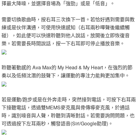
擇最大降噪，並選擇音場為「強勁」或是「低音」。
需要切換歌曲時，按右耳三次換下一首。若恰好遇到需要與教
練或是伙伴溝通，可使用快速感知（右耳兩秒嗶聲後繼續觸
碰），如此便可以快速聆聽到他人說話，放開後立即恢復音
樂。若需要長時間說話，按一下右耳即可停止播放音樂。
聆聽著動感的 Ava Max的 My Head & My Heart，在強烈的節
奏以及低頻沈潛的鼓聲下，讓運動的專注力能夠更加集中。
若是運動/跑步或是在外奔走時，突然接到電話，可按下右耳兩
下接聽電話，透過雙MEMS麥克風與骨傳導麥克風，於通話
時，識別噪音與人聲，聆聽到清晰對話。若需要詢問問題，也
可透過按下左耳兩秒，觸發語音(Siri/Google助理)。