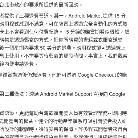
台北市政府的要求所提供的最新回應。
的消費者提供了三種退費管道。
其一
，Android Market 提供 15 分
應用程式感到不滿意，可在裝置上透過完全自動化的方式取
卡上不會看到任何付費紀錄。15 分鐘的鑑賞期看似很短，然
購物是透過郵寄的方式，把你所購買的書籍或衣服寄送給
一個星期內要求 50 美分的退費。應用程式卻可透過線上
馬上使用，不需要等待郵寄的那段時間。事實上，我們觀察
鐘內便申請退費。
賞期過後仍想退費，他們可透過 Google Checkout 的購
第三種
做法：透過 Android Market Support 直接向 Google
決策，更能幫助台灣軟體開發人員有效管理業務-- 即同時
arket 程式開發者的權益。健全的行動產業體系可吸引開發者投入研
所設計的軟體時，獲得妥善的保障。許多程式開發者來自台
委的提議會對他們造成負面影響，影響他們日後繼續設計創