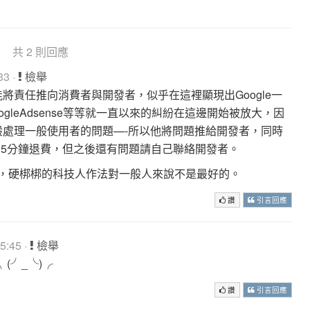
共 2 則回應
33 ·
檢舉
e僅能將責任推向消費者與開發者，似乎在這裡顯現出Google一
gleAdsense等等就一直以來的糾紛在這邊開始被放大，因
le一般處理一般使用者的問題—-所以他將問題推給開發者，同時
15分鐘退費，但之後還有問題請自己聯絡開發者。
問題，硬梆梆的科技人作法對一般人來說不是最好的。
讚
引言回應
5:45 ·
檢舉
 2. ╮(╯_╰)╭
讚
引言回應