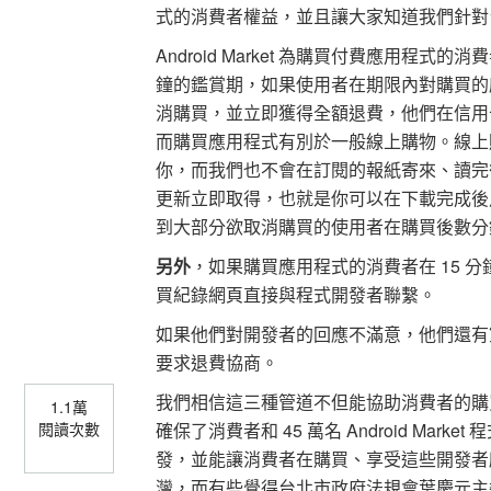
式的消費者權益，並且讓大家知道我們針對
Android Market 為購買付費應用程式
鐘的鑑賞期，如果使用者在期限內對購買的
消購買，並立即獲得全額退費，他們在信用
而購買應用程式有別於一般線上購物。線上
你，而我們也不會在訂閱的報紙寄來、讀完後
更新立即取得，也就是你可以在下載完成後
到大部分欲取消購買的使用者在購買後數分
另外
，如果購買應用程式的消費者在 15 分鐘鑑
買紀錄網頁直接與程式開發者聯繫。
如果他們對開發者的回應不滿意，他們還有
要求退費協商。
我們相信這三種管道不但能協助消費者的購買
1.1萬
確保了消費者和 45 萬名 Android M
閱讀次數
發，並能讓消費者在購買、享受這些開發者
灣，而有些覺得台北市政府法規會葉慶元主