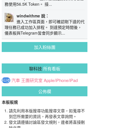
務使用56.5K Token。 接...
windwithme 說：
進入工作區頁面，即可確認剛下達的代
理任務已成功加入排程。 到達預定時間後，
儀表板與Telegram皆會同步顯示...
加入粉絲團
聊科技
所有看板
科技
汽車
王團研究室
Apple/iPhone/iPad
公佈欄
本板板規
請先利用本版搜尋功能搜尋文章，如蒐尋不
到您所需要的資訊，再發表文章詢問。
發文請遵循討論區發文規則，違者將直接刪
除文章