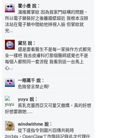
霍小曼 說：
滿推薦掌紋 因為我家門結構的問題，
所以電子鎖裝好之後離牆壁超近 我根本沒辦
法站在電子鎖中間給他辨視人臉 但掌紋就
完...
黛兒 說：
還是要看醫生不是每一家操作方式都完
全一樣吧 我去皮膚科打那個醫師感覺也不是
每個人都照同一套流程 我看到這一台馬上
心...
一眼萬千 說：
危險發言禁止啊!
yuyu 說：
貧乳克蕾西亞又可愛又傲嬌，真的好想
好想要跟她.....
windwithme 說：
從下達指令到圖片回傳共耗時
2m34s，OpenClaw工作階段記錄此次代理任