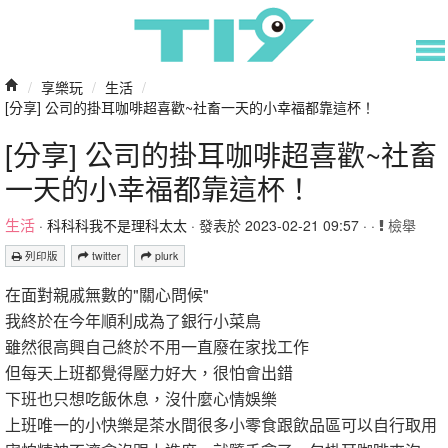
/
享樂玩
/
生活
/
[分享] 公司的掛耳咖啡超喜歡~社畜一天的小幸福都靠這杯！
[分享] 公司的掛耳咖啡超喜歡~社畜
一天的小幸福都靠這杯！
生活
·
科科科我不是理科太太
· 發表於 2023-02-21 09:57 · ·
檢舉
列印版
twitter
plurk
在面對親戚無數的"關心問候"
我終於在今年順利成為了銀行小菜鳥
雖然很高興自己終於不用一直廢在家找工作
但每天上班都覺得壓力好大，很怕會出錯
下班也只想吃飯休息，沒什麼心情娛樂
上班唯一的小快樂是茶水間很多小零食跟飲品區可以自行取用