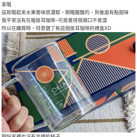
家喝
這款喝起來水果香味很濃郁，剛喝酸酸的、到後面有點甜味
我平常沒有在喝掛耳咖啡~可是覺得很順口不會澀
所以在購買時，特意選了有這個掛耳咖啡的禮盒XD
剛好家裡也沒有合適的杯子