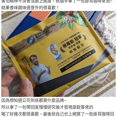
害怕精神不濟會沒跟上進度，就隨手拿了一包掛耳咖啡來泡~
結果香味跟味道意外的很喜歡！
因為想知道公司到底都買什麼品牌~
所以拿了一包帶回家慢慢研究後才發現是歐客佬的
喝了好幾次都很喜歡，最後就自己也上網買了一些掛耳咖啡回