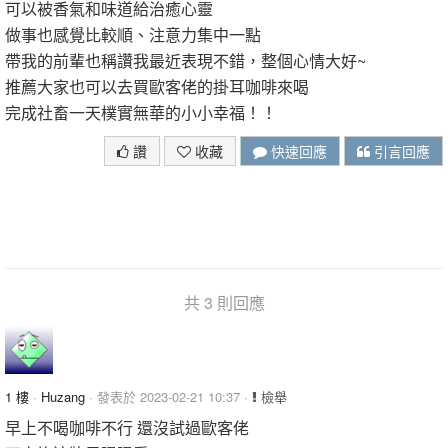
可以被香氣和味道給治癒心靈
做事也感覺比較順、注意力集中一點
帶我的前輩也稱讚我最近表現不錯，整個心情大好~
推薦大家也可以去買歐客佬的掛耳咖啡來喝
完成社畜一天樸實無華的小小幸福！！
讚
收藏
快速回應
引言回應
共 3 則回應
1 樓
·
Huzang
· 發表於 2023-02-21 10:37 ·
檢舉
早上不喝咖啡不行 還沒試過歐客佬