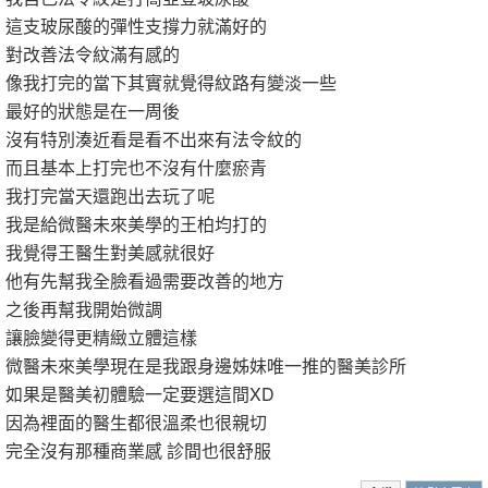
這支玻尿酸的彈性支撐力就滿好的
對改善法令紋滿有感的
像我打完的當下其實就覺得紋路有變淡一些
最好的狀態是在一周後
沒有特別湊近看是看不出來有法令紋的
而且基本上打完也不沒有什麼瘀青
我打完當天還跑出去玩了呢
我是給微醫未來美學的王柏均打的
我覺得王醫生對美感就很好
他有先幫我全臉看過需要改善的地方
之後再幫我開始微調
讓臉變得更精緻立體這樣
微醫未來美學現在是我跟身邊姊妹唯一推的醫美診所
如果是醫美初體驗一定要選這間XD
因為裡面的醫生都很溫柔也很親切
完全沒有那種商業感 診間也很舒服