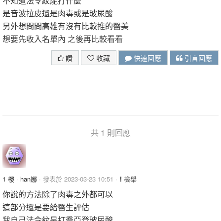
不知道法令紋能打什麼
是音波拉皮還是肉毒或是玻尿酸
另外想問問高雄有沒有比較推的醫美
想要先收入名單內 之後再比較看看
讚
收藏
快速回應
引言回應
共 1 則回應
1 樓
·
han娜
· 發表於 2023-03-23 10:51 ·
檢舉
你說的方法除了肉毒之外都可以
這部分還是要給醫生評估
我自己法令紋是打喬亞登玻尿酸