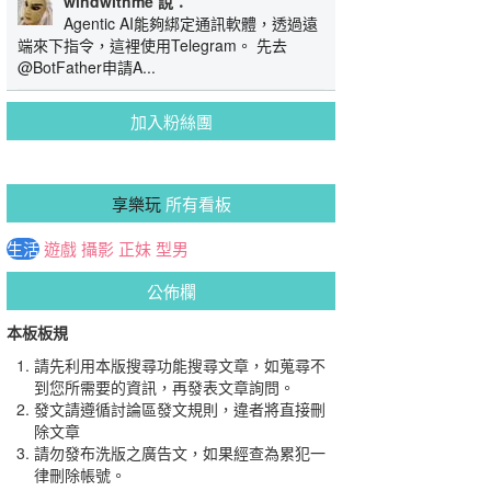
windwithme 說：
Agentic AI能夠綁定通訊軟體，透過遠
端來下指令，這裡使用Telegram。 先去
@BotFather申請A...
加入粉絲團
享樂玩
所有看板
生活
遊戲
攝影
正妹
型男
公佈欄
本板板規
請先利用本版搜尋功能搜尋文章，如蒐尋不
到您所需要的資訊，再發表文章詢問。
發文請遵循討論區發文規則，違者將直接刪
除文章
請勿發布洗版之廣告文，如果經查為累犯一
律刪除帳號。