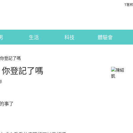
T客邦
男
生活
科技
體驗會
元，你登記了嗎
元，你登記了嗎
舉
的事了