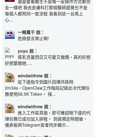
還是要看醫生不是每一家操作方式都完
全一樣吧 我去皮膚科打那個醫師感覺也不是
每個人都照同一套流程 我看到這一台馬上
心...
一眼萬千 說：
危險發言禁止啊!
yuyu 說：
貧乳克蕾西亞又可愛又傲嬌，真的好想
好想要跟她.....
windwithme 說：
從下達指令到圖片回傳共耗時
2m34s，OpenClaw工作階段記錄此次代理任
務使用56.5K Token。 接...
windwithme 說：
進入工作區頁面，即可確認剛下達的代
理任務已成功加入排程。 到達預定時間後，
儀表板與Telegram皆會同步顯示...