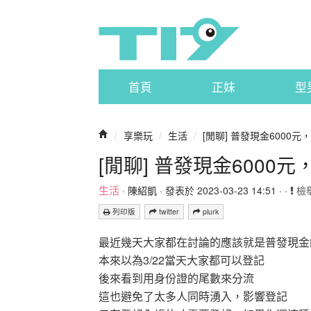
首頁
正妹
型
/
享樂玩
/
生活
/
[閒聊] 普發現金6000
[閒聊] 普發現金6000
生活
·
陳紹凱
· 發表於 2023-03-23 14:51 · ·
檢
列印版
twitter
plurk
最近幾天大家都在討論的應該就是普發現金
本來以為3/22當天大家都可以登記
後來看到用身份證的尾數來分流
這也避免了太多人同時湧入，影響登記