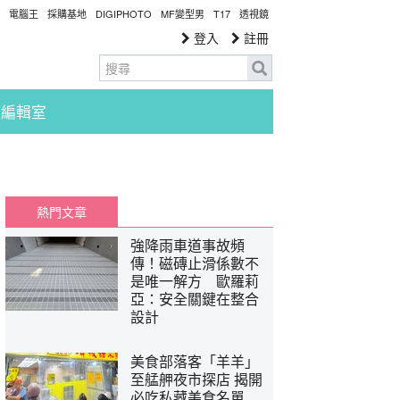
電腦王
採購基地
DIGIPHOTO
MF變型男
T17
透視鏡
登入
註冊
編輯室
熱門文章
強降雨車道事故頻
傳！磁磚止滑係數不
是唯一解方 歐羅莉
亞：安全關鍵在整合
設計
美食部落客「羊羊」
至艋舺夜市探店 揭開
必吃私藏美食名單