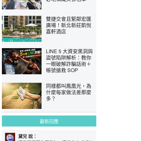
雙捷交會且緊鄰宏匯
廣場！新北新莊凱悅
嘉軒酒店
LINE 5 大資安黑洞與
盜號陷阱解析：教你
一眼破解詐騙話術＋
帳號搶救 SOP
同樣都叫鳳凰光，為
什麼每家做法差那麼
多？
最新回應
黛兒 說：