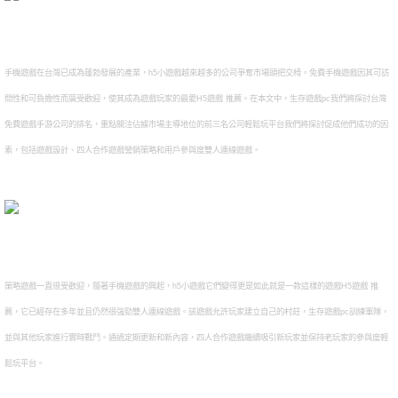
手機遊戲在台灣已成為蓬勃發展的產業，h5小遊戲越來越多的公司爭奪市場頭把交椅。免費手機遊戲因其可訪
問性和可負擔性而廣受歡迎，使其成為遊戲玩家的最愛H5遊戲 推薦。在本文中，生存遊戲pc我們將探討台灣
免費遊戲手游公司的排名，重點關注佔據市場主導地位的前三名公司輕鬆玩平台我們將探討促成他們成功的因
素，包括遊戲設計、四人合作遊戲營銷策略和用戶參與度雙人連線遊戲。
策略遊戲一直很受歡迎，隨著手機遊戲的興起，h5小遊戲它們變得更是如此就是一款這樣的遊戲H5遊戲 推
薦，它已經存在多年並且仍然很強勁雙人連線遊戲。該遊戲允許玩家建立自己的村莊，生存遊戲pc訓練軍隊，
並與其他玩家進行實時戰鬥。通過定期更新和新內容，四人合作遊戲繼續吸引新玩家並保持老玩家的參與度輕
鬆玩平台。