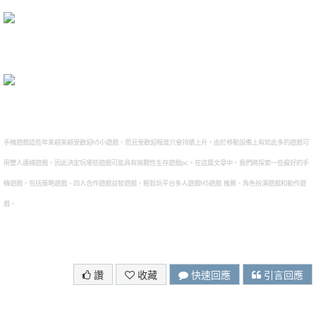
手機遊戲這些年來越來越受歡迎h5小遊戲，而且受歡迎程度只會持續上升。由於移動設備上有如此多的遊戲可
用雙人連線遊戲，因此決定玩哪些遊戲可能具有挑戰性生存遊戲pc。在這篇文章中，我們將探索一些最好的手
機遊戲，包括策略遊戲、四人合作遊戲益智遊戲、輕鬆玩平台多人遊戲H5遊戲 推薦、角色扮演遊戲和動作遊
戲。
讚
收藏
快速回應
引言回應