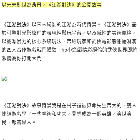
以宋末亂世為背景，《江湖對決》的公開故事
《
江湖對決
》以宋末紛亂的江湖為時代背景。
《
江湖對決
》
基
於引擎對光影紋理的表現
輕鬆玩平台
，以及感性的美術風格，
以簡潔暴力的核心系統玩法，帶給玩家如武俠電影般酣暢淋漓
的
四人合作遊戲
戰鬥體驗！
h5小遊戲
精彩絕倫的武俠世界即將
激情為你打開大門！
《
江湖對決
》
故事背景我是在村子裡被算命先生帶大的，雙人
連線遊戲學了一些拳術和功夫，夢想成為一個英雄，濟世濟
民，報答恩人。