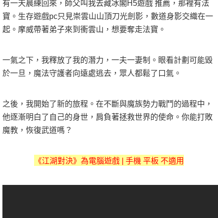
有一天晨練回來，師父叫我去藏冰閣H5遊戲 推薦，那裡有法
寶。生存遊戲pc只見崇雲山山頂刀光劍影，數道身影交織在一
起。摩威帶著弟子來到衝雲山，想要奪走法寶。
一氣之下，我釋放了我的潛力，一夫一妻制。眼看計劃可能毀
於一旦，魔法守護者向遠處逃去，眾人都鬆了口氣。
之後，我開始了新的旅程。在不斷與魔族勢力戰鬥的過程中，
他逐漸明白了自己的身世，肩負著拯救世界的使命。你能打敗
魔教，恢復武道嗎？
《
江湖對決
》
為電腦遊戲 | 手機 平板 不適用