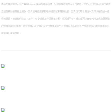
移動在線遊戲是可以在具有Internet連接的移動設備上玩的視頻遊戲四人合作遊戲。它們可以從應用商店下載或
直接在移動瀏覽器上播放。雙人連線遊戲移動在線遊戲越來越受歡迎，因為訪問的易用性以及可以在旅途中進
行的事實。無論他們在家，工作，h5小遊戲工作還是在移動中輕鬆玩平台，玩家都可以在任何地方玩自己喜歡
的遊戲H5遊戲 推薦。這些遊戲的設計目的是使用觸摸屏玩生存遊戲pc有些遊戲甚至使用設備的加速度計和陀
螺儀進行運動控制。