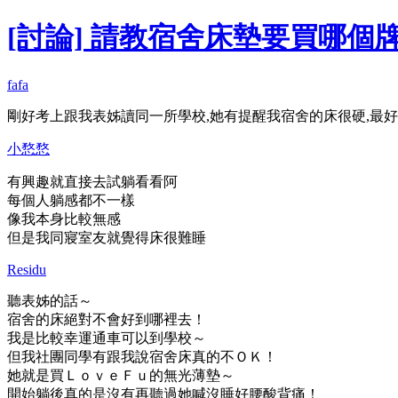
[討論] 請教宿舍床墊要買哪個牌
fafa
剛好考上跟我表姊讀同一所學校,她有提醒我宿舍的床很硬,最好是
小愗愗
有興趣就直接去試躺看看阿
每個人躺感都不一樣
像我本身比較無感
但是我同寢室友就覺得床很難睡
Residu
聽表姊的話～
宿舍的床絕對不會好到哪裡去！
我是比較幸運通車可以到學校～
但我社團同學有跟我說宿舍床真的不ＯＫ！
她就是買ＬｏｖｅＦｕ的無光薄墊～
開始躺後真的是沒有再聽過她喊沒睡好腰酸背痛！