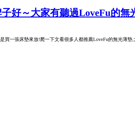
子好～大家有聽過LoveFu的無
買一張床墊來放!爬一下文看很多人都推薦LoveFu的無光薄墊