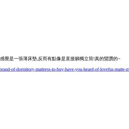
感覺是一張薄床墊,反而有點像是直接躺獨立筒!真的蠻讚的~
-brand-of-dormitory-mattress-to-buy-have-you-heard-of-lovefus-matte-