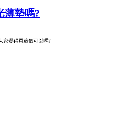
光薄墊嗎?
,大家覺得買這個可以嗎?