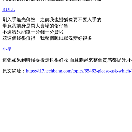
RULL
剛入手無光薄墊 之前我也蠻猶豫要不要入手的
畢竟我前身是買大賣場的俗仔貨
不過我只能說一分錢一分貨啦
花這個錢很值得 我整個睡眠狀況變好很多
小星
這張如果到時候要搬走也很好收,而且躺起來整個質感都提升.不
原文網址：
https://t17.techbang.com/topics/65463-please-ask-which