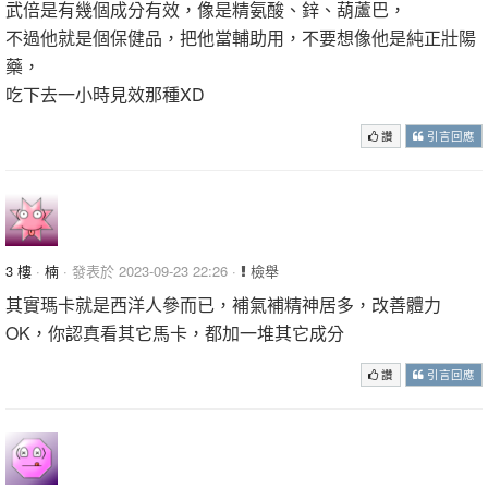
武倍是有幾個成分有效，像是精氨酸、鋅、葫蘆巴，
不過他就是個保健品，把他當輔助用，不要想像他是純正壯陽
藥，
吃下去一小時見效那種XD
讚
引言回應
3 樓
·
楠
· 發表於 2023-09-23 22:26 ·
檢舉
其實瑪卡就是西洋人參而已，補氣補精神居多，改善體力
OK，你認真看其它馬卡，都加一堆其它成分
讚
引言回應