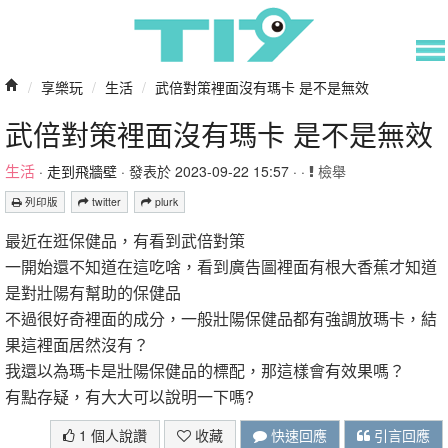
/
享樂玩
/
生活
/
武倍對策裡面沒有瑪卡 是不是無效
武倍對策裡面沒有瑪卡 是不是無效
生活
·
走到飛牆壁
· 發表於 2023-09-22 15:57 · ·
檢舉
列印版
twitter
plurk
最近在逛保健品，有看到武倍對策
一開始還不知道在這吃啥，看到廣告圖裡面有根大香蕉才知道
是對壯陽有幫助的保健品
不過很好奇裡面的成分，一般壯陽保健品都有強調放瑪卡，結
果這裡面居然沒有？
我還以為瑪卡是壯陽保健品的標配，那這樣會有效果嗎？
有點存疑，有大大可以說明一下嗎?
1 個人說讚
收藏
快速回應
引言回應