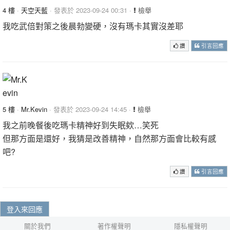
4 樓
·
天空天藍
· 發表於 2023-09-24 00:31 ·
檢舉
我吃武倍對策之後晨勃變硬，沒有瑪卡其實沒差耶
讚
引言回應
5 樓
·
Mr.Kevin
· 發表於 2023-09-24 14:45 ·
檢舉
我之前晚餐後吃瑪卡精神好到失眠欸…笑死
但那方面是還好，我猜是改善精神，自然那方面會比較有感
吧?
讚
引言回應
登入來回應
關於我們
著作權聲明
隱私權聲明