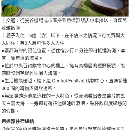
｜交通：從曼谷機場或市區搭乘芭達雅飯店包車接送，直達芭
達雅飯店
｜親子入住：5歲（含）以下，在不佔床之情況下可免費與大
人同住；有3人房可供多人入住
●緊鄰海灣的絕佳位置，從住宿步行 2 分鐘即可抵達海灘，享
有一覽無遺的海景。
●位於中央百貨購物中心的樓上，擁有高樓層的視野景觀，能
俯瞰整個芭堤雅沙灘與海灣。
●生活機能優越，樓下是 Central Festival 購物中心，直通多達
300 間的購物與餐飲場所。
●無邊際游泳池是這裡的一大特色，從泳池看出去是整片的藍
天白雲大海，一旁還有荷花池與池畔酒吧，點杯飲料度過悠閒
的假期。
芭達雅住宿總結
介紹完3家芭達雅飯店推薦名單，是不是很想來芭達雅玩呢？