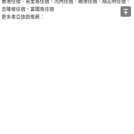
香港住宿
、
峇里島住宿
、
河內住宿
、
峴港住宿
、
胡志明住宿
、
吉隆坡住宿
、
富國島住宿
更多東亞旅遊推薦：
新加坡旅遊
、
新加坡景點
、
新加坡環球影城
、
濱海灣花園
、
新
加坡動物園
、
新加坡夜間動物園
、
迪士尼郵輪
、
香港按摩
、
曼
谷按摩
、
富國島旅遊
、
越南必買
、
泰國必買
最新優惠碼、折扣碼：
Klook優惠碼
、
KKday優惠碼
、
Agoda優惠碼
、
Asiayo優惠
碼
、
Trip.com優惠碼
、
Hotels.com優惠碼
、
Booking.com優惠
碼
、
Expedia優惠碼
讚
收藏
快速回應
引言回應
登入來回應
關於我們
著作權聲明
隱私權聲明