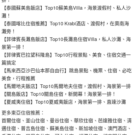
【泰國蘇美島飯店】Top10蘇美島Villa，海景渡假村、私人沙
灘！
【泰國喀比住宿推薦】Top10 Krabi酒店、渡假村，在奧南海
灘旁！
【菲律賓長灘島飯店】Top10長灘島住宿Villa，私人沙灘、海
景第一排！
【菲律賓巴拉望科隆島】Top10行程景點、美食、住宿交通一
篇搞定
【馬來西亞沙巴仙本那自由行】跳島景點、機票、住宿、必吃
美食，行程推薦
【馬爾地夫飯店】Top10馬爾地夫住宿，渡假村、海景第一排
【關島飯店】Top10關島住宿，新開幕！海景第一排！
【夏威夷住宿】Top10夏威夷飯店，海景第一排、直達沙灘
更多東亞住宿推薦：
首爾住宿
、
釜山住宿
、
曼谷住宿
、
華欣住宿
、
芭達雅住宿
、
清
邁住宿
、
普吉島住宿
、
蘇美島住宿
、
新加坡住宿
、
澳門酒店
、