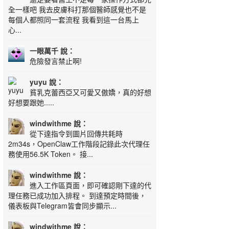
全一樣吧 我去皮膚科打那個醫師感覺也不是
每個人都照同一套流程 我看到這一台馬上
心...
一眼萬千 說：
危險發言禁止啊!
yuyu 說：
貧乳克蕾西亞又可愛又傲嬌，真的好想
好想要跟她.....
windwithme 說：
從下達指令到圖片回傳共耗時
2m34s，OpenClaw工作階段記錄此次代理任
務使用56.5K Token。 接...
windwithme 說：
進入工作區頁面，即可確認剛下達的代
理任務已成功加入排程。 到達預定時間後，
儀表板與Telegram皆會同步顯示...
windwithme 說：