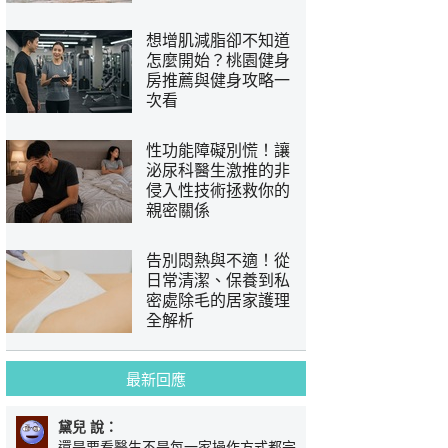
想增肌減脂卻不知道
怎麼開始？桃園健身
房推薦與健身攻略一
次看
性功能障礙別慌！讓
泌尿科醫生激推的非
侵入性技術拯救你的
親密關係
告別悶熱與不適！從
日常清潔、保養到私
密處除毛的居家護理
全解析
最新回應
黛兒 說：
還是要看醫生不是每一家操作方式都完