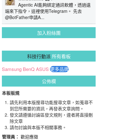
Agentic AI能夠綁定通訊軟體，透過遠
端來下指令，這裡使用Telegram。 先去
@BotFather申請A...
加入粉絲團
科技行動派
所有看板
Samsung
BenQ
ASUS
更多品牌
公佈欄
本板板規
請先利用本版搜尋功能搜尋文章，如蒐尋不
到您所需要的資訊，再發表文章詢問。
發文請遵循討論區發文規則，違者將直接刪
除文章
請勿討論與本版不相關事務。
管理員：
歡迎應徵