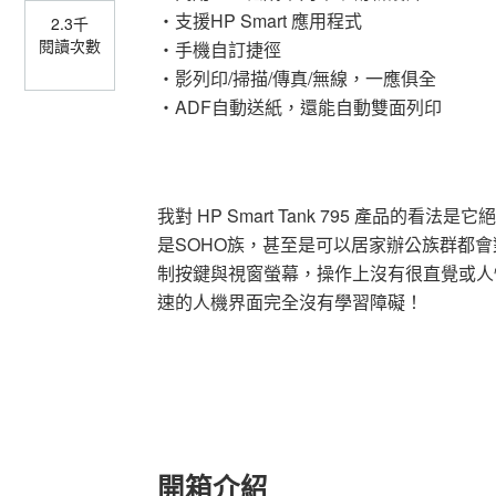
・支援HP Smart 應用程式
2.3千
閱讀次數
・手機自訂捷徑
・影列印/掃描/傳真/無線，一應俱全
・ADF自動送紙，還能自動雙面列印
我對 HP Smart Tank 795 產品
是SOHO族，甚至是可以居家辦公族群都
制按鍵與視窗螢幕，操作上沒有很直覺或人性化，
速的人機界面完全沒有學習障礙！
開箱介紹