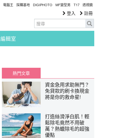
電腦王
採購基地
DIGIPHOTO
MF變型男
T17
透視鏡
登入
註冊
編輯室
熱門文章
資金急用求助無門？
免貸款的刷卡換現金
將是你的救命星!
打造絲滑淨白肌！輕
鬆除毛竟然不用破
萬？熱蠟除毛的超強
優點