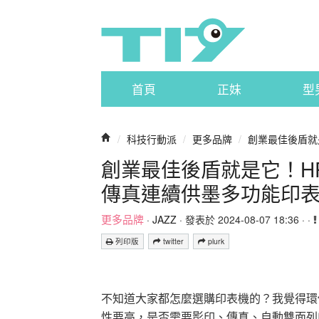
首頁
正妹
型
/
科技行動派
/
更多品牌
/
創業最佳後盾就是它！
創業最佳後盾就是它！HP Sm
傳真連續供墨多功能印
更多品牌
·
JAZZ
· 發表於 2024-08-07 18:36 · ·
列印版
twitter
plurk
不知道大家都怎麼選購印表機的？我覺得環
性要高，是否需要影印、傳真、自動雙面列印