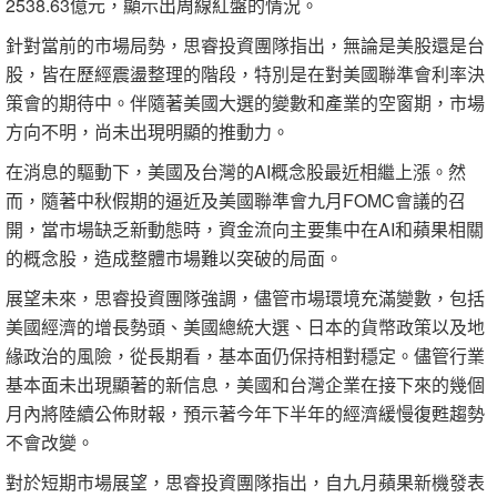
2538.63億元，顯示出周線紅盤的情況。
針對當前的市場局勢，思睿投資團隊指出，無論是美股還是台
股，皆在歷經震盪整理的階段，特別是在對美國聯準會利率決
策會的期待中。伴隨著美國大選的變數和產業的空窗期，市場
方向不明，尚未出現明顯的推動力。
在消息的驅動下，美國及台灣的AI概念股最近相繼上漲。然
而，隨著中秋假期的逼近及美國聯準會九月FOMC會議的召
開，當市場缺乏新動態時，資金流向主要集中在AI和蘋果相關
的概念股，造成整體市場難以突破的局面。
展望未來，思睿投資團隊強調，儘管市場環境充滿變數，包括
美國經濟的增長勢頭、美國總統大選、日本的貨幣政策以及地
緣政治的風險，從長期看，基本面仍保持相對穩定。儘管行業
基本面未出現顯著的新信息，美國和台灣企業在接下來的幾個
月內將陸續公佈財報，預示著今年下半年的經濟緩慢復甦趨勢
不會改變。
對於短期市場展望，思睿投資團隊指出，自九月蘋果新機發表