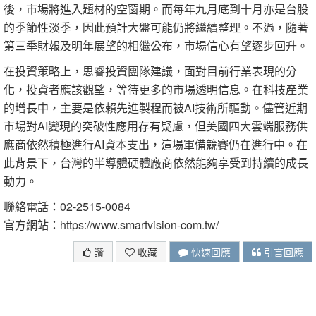
後，市場將進入題材的空窗期。而每年九月底到十月亦是台股
的季節性淡季，因此預計大盤可能仍將繼續整理。不過，隨著
第三季財報及明年展望的相繼公布，市場信心有望逐步回升。
在投資策略上，思睿投資團隊建議，面對目前行業表現的分
化，投資者應該觀望，等待更多的市場透明信息。在科技產業
的增長中，主要是依賴先進製程而被AI技術所驅動。儘管近期
市場對AI變現的突破性應用存有疑慮，但美國四大雲端服務供
應商依然積極進行AI資本支出，這場軍備競賽仍在進行中。在
此背景下，台灣的半導體硬體廠商依然能夠享受到持續的成長
動力。
聯絡電話：02-2515-0084
官方網站：https://www.smartvision-com.tw/
讚
收藏
快速回應
引言回應