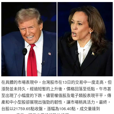
在具體的市場表現中，台灣股市在13日的交易中一度走高，但
漲勢並未持久，經過短暫的上升後，價格回落至低點，午市甚
至出現了小幅度的下跌。儘管權值股及電子類股表現平平，傳
產和中小型股卻展現出強勁的韌性，讓市場稍具活力。最終，
台股以21759.65點收盤，漲幅為106.40點，成交量達到