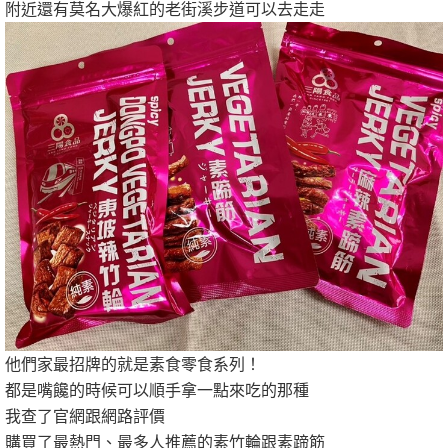
附近還有莫名大爆紅的老街溪步道可以去走走
他們家最招牌的就是素食零食系列！
都是嘴饞的時候可以順手拿一點來吃的那種
我查了官網跟網路評價
購買了最熱門、最多人推薦的素竹輪跟素蹄筋