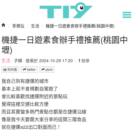
/
享樂玩
/
生活
/
機捷一日遊素食辦手禮推薦(桃園中壢)
機捷一日遊素食辦手禮推薦(桃園中
壢)
生活
·
子棋
· 發表於 2024-10-29 17:20 · ·
檢舉
列印版
twitter
plurk
我自己到有捷運的城市
基本上就不會規劃自駕遊了
會比較喜歡找捷運附近的景點玩
覺得這樣交通比較方便
而且其實蠻多熱門景點也都是在捷運沿線
像是我今天要跟大家分享的這間三陽食品
就在捷運a22出口對面而已！