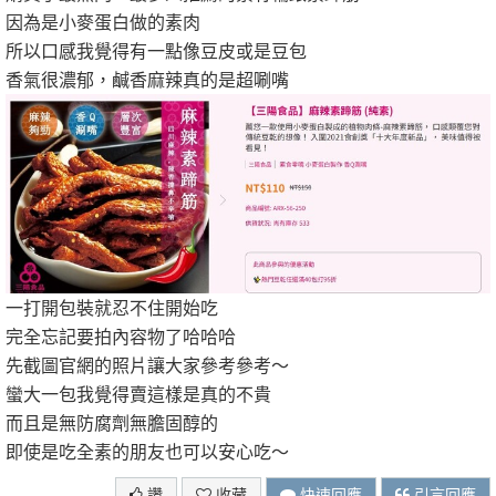
因為是小麥蛋白做的素肉
所以口感我覺得有一點像豆皮或是豆包
香氣很濃郁，鹹香麻辣真的是超唰嘴
一打開包裝就忍不住開始吃
完全忘記要拍內容物了哈哈哈
先截圖官網的照片讓大家參考參考～
蠻大一包我覺得賣這樣是真的不貴
而且是無防腐劑無膽固醇的
即使是吃全素的朋友也可以安心吃～
讚
收藏
快速回應
引言回應