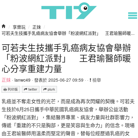
/
享樂玩
/
正妹
/
可若夫生技攜手乳癌病友協會舉辦「粉波網紅派對」 王君瑜醫師暖...
可若夫生技攜手乳癌病友協會舉辦
「粉波網紅派對」 王君瑜醫師暖
心分享重建力量
正妹
·
lanwc49
· 發表於 2025-06-27 09:59 · ·
檢舉
列印版
twitter
plurk
乳癌並不奪走女性的光芒，而是成為再次閃耀的契機。可若夫
生技於6月25日攜手中華民國乳癌病友協會，舉辦公益活動
「粉波網紅派對」，集結醫界專業、病友力量與社群影響力，
傳遞「重建的不只是胸部，更是笑容與生命力」的信念。現場
由王君瑜醫師用溫柔而堅定的聲音，替每位經歷過乳癌的女