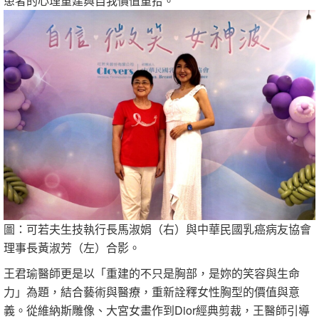
患者的心理重建與自我價值重拾。
圖：可若夫生技執行長馬淑娟（右）與中華民國乳癌病友協會
理事長黃淑芳（左）合影。
王君瑜醫師更是以「重建的不只是胸部，是妳的笑容與生命
力」為題，結合藝術與醫療，重新詮釋女性胸型的價值與意
義。從維納斯雕像、大宮女畫作到Dior經典剪裁，王醫師引導