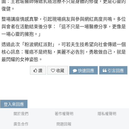
圖：王君瑜醫師傳遞乳癌治療不只是身體的修復，更是心靈的
復健。
整場講座情感真摯，引起現場病友與參與網紅高度共鳴。多位
與會者在活動結束後分享：「這不只是一場醫療分享，更像是
一場心靈的擁抱。」
透過此次「粉波網紅派對」，可若夫生技希望向社會傳遞一個
核心訊息：罹癌不是終點，美麗不必告別，勇敢做自己，就是
最閃耀的女神姿態。
讚
收藏
快速回應
引言回應
登入來回應
關於我們
著作權聲明
隱私權聲明
廣告合作
問題回報