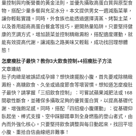
量控制與均衡營養的黃金法則，並優先攝取高蛋白質與原型食
物，搭配少量多餐與充足水分。本文提供男女一週減脂菜單，
讓你輕鬆實踐。同時，外食族也能透過選擇清蒸、烤製主菜，
以及善用超商高蛋白餐盒等技巧，避開熱量陷阱。只要堅持健
康的烹調方式，增加蔬菜並控制精緻澱粉，搭配適度運動，就
能有效提高代謝，讓減脂之路美味又輕鬆，成功找回理想體
態！
怎麼瘦肚子最快？教你3大飲食控制+4招瘦肚子方法
文章連結
肚子肉總是被誤認成孕婦？想快速擺脫小腹，首先要戒除精緻
澱粉、高糖飲食、久坐或過度節食等壞習慣。想知道怎麼瘦肚
子最快？請掌握「三招飲食控制」：可嘗試蘋果減肥法或 168
間歇性斷食，並確保多攝取足夠的優質蛋白質，以提高基礎代
謝、增強飽足感。同時，搭配「四招瘦小腹運動」：從基礎仰
臥起坐、棒式支撐、空中踩腳踏車到全身燃脂的登山者式，由
內而外強化核心。只要堅持飲食調整與每日動起來，找回平坦
小腹、重拾自信曲線絕非難事！