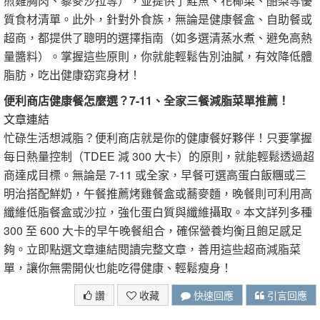
煎雞胸肉、藜麥沙拉等），並提供了鮭魚、花椰菜、酪梨等優
質食材清單。此外，針對外食族，無論是健康餐盒、自助餐或
超商，都提供了聰明的選擇指南（如多選清蒸水煮、避免高熱
量醬料）。掌握這些原則，你就能輕鬆告別油膩，有效降低體
脂肪，吃出健康窈窕身材！
便利商店健康餐怎麼選？7-11、全家三餐減脂菜單推薦！
文章連結
忙碌生活想減脂？便利商店就是你的健康餐好夥伴！只要掌握
每日熱量控制（TDEE 減 300 大卡）的原則，就能輕鬆透過超
商達成目標。無論是 7-11 或全家，早餐可選高蛋白飯糰或三
明治搭配鮮奶，午餐推薦烤雞餐盒或蕎麥麵，晚餐則可利用高
纖維低脂餐盒或沙拉，強化蛋白質與纖維攝取。本文詳列多種
300 至 600 大卡的早午晚餐組合，確保營養均衡且飽足感足
夠。立即點選文章連結閱讀完整文章，善用這些超商減脂菜
單，讓你無需開伙也能吃得健康、輕鬆瘦身！
讚
收藏
快速回應
引言回應