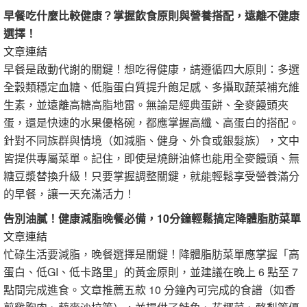
早餐吃什麼比較健康？掌握飲食原則與營養搭配，遠離不健康
選擇！
文章連結
早餐是啟動代謝的關鍵！想吃得健康，請遵循四大原則：多選
全穀類穩定血糖、低脂蛋白質提升飽足感、多攝取蔬菜補充維
生素，並遠離高糖高脂地雷。無論是經典蛋餅、全麥饅頭夾
蛋，還是快速的水果優格碗，都應掌握高纖、高蛋白的搭配。
針對不同族群與情境（如減脂、健身、外食或銀髮族），文中
皆提供專屬菜單。記住，即使是燒餅油條也能用全麥饅頭、無
糖豆漿替換升級！只要掌握調整關鍵，就能輕鬆享受營養滿分
的早餐，讓一天充滿活力！
告別油膩！健康減脂晚餐必備，10分鐘輕鬆搞定降體脂肪菜單
文章連結
忙碌生活要減脂，晚餐選擇是關鍵！降體脂肪菜單應掌握「高
蛋白、低GI、低卡路里」的黃金原則，並建議在晚上 6 點至 7
點間完成進食。文章推薦五款 10 分鐘內可完成的食譜（如香