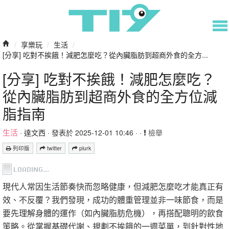
/
享樂玩
/
生活
/
[分享] 吃對不挨餓！減肥怎麼吃？從內臟脂肪到超商外食的全方...
[分享] 吃對不挨餓！減肥怎麼吃？
從內臟脂肪到超商外食的全方位減
脂指南
生活
·
達文西
· 發表於 2025-12-01 10:46 · ·
檢舉
列印版
twitter
plurk
現代人常因生活節奏快而忽略健康，但減肥怎麼吃才能真正有
效、不反覆？我們發現，成功的體重管理並非一味節食，而是
要先理解身體的運作（如內臟脂肪危機），再搭配聰明的飲食
策略。從掌握基礎代謝、規劃不挨餓的一週菜單，到針對性地