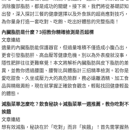
消除腹部脂肪，都是成功的關鍵。接下來，我們將從基礎認知
出發，深入探討三餐的健康選擇以及外食族的超商應對技巧，
為你量身打造一套吃對、吃飽、吃出好體態的完整指南！
內臟脂肪是什麼？3招教你精確檢測是否超標
文章連結
適量的內臟脂肪能保護器官，但過量堆積不僅造成小腹凸出，
更會引發脂肪肝、高血壓等健康危機。別以為外表瘦就沒事，
隱性肥胖往往更難察覺！本文將解析內臟脂肪與皮下脂肪的差
異，並教你透過腰圍、腰臀比與體脂計三招精準檢測。若你是
愛吃甜食、久坐或壓力大的高危險群，務必遠離酒精、加工食
品與精緻澱粉，現在就掌握正確飲食觀念，輕鬆找回健康輕盈
的體態。
減脂菜單怎麼吃？飲食秘訣＋減脂菜單一週推薦，教你吃對不
挨餓
文章連結
想有效減脂，秘訣在於「吃對」而非「挨餓」！首先需掌握熱