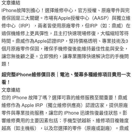
文章連結
iPhone故障別擔心！選擇維修中心，官方授權、原廠零件與完
善保固是三大關鍵。市場有Apple授權中心（AASP）與獨立維
修中心（IRP），兩者皆使用原廠零件，但IRP（如：鼎威）在
過保機維修上更具彈性，且主打快速現場修復，大幅縮短等待
時間。鼎威作為Apple認證IRP，堅持價格透明、專業技術及3
個月原廠零件保固，確保手機修復後能維持最佳性能與安全，
讓您無後顧之憂。立即預約，讓專業團隊快速解決您的手機問
題！
超完整iPhone維修價目表｜電池、螢幕多種維修項目費用一次
看！
文章連結
您的 iPhone 故障了嗎？選擇可靠的維修服務至關重要！鼎威
維修作為 Apple IRP（獨立維修供應商）認證店家，提供原廠
零件與專業技術服務，讓您的 iPhone 迅速恢復最佳狀態。影
響維修費用的主要因素包括：手機型號越新、維修項目複雜度
越高（如主機板），以及您選擇的零件（原廠或副廠）。鼎威