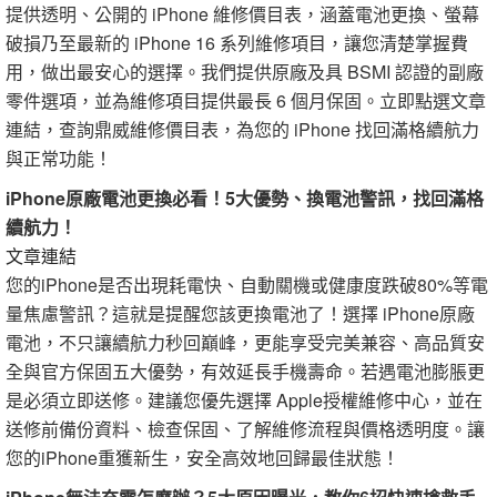
提供透明、公開的 iPhone 維修價目表，涵蓋電池更換、螢幕
破損乃至最新的 iPhone 16 系列維修項目，讓您清楚掌握費
用，做出最安心的選擇。我們提供原廠及具 BSMI 認證的副廠
零件選項，並為維修項目提供最長 6 個月保固。立即點選文章
連結，查詢鼎威維修價目表，為您的 iPhone 找回滿格續航力
與正常功能！
iPhone原廠電池更換必看！5大優勢、換電池警訊，找回滿格
續航力！
文章連結
您的iPhone是否出現耗電快、自動關機或健康度跌破80%等電
量焦慮警訊？這就是提醒您該更換電池了！選擇 iPhone原廠
電池，不只讓續航力秒回巔峰，更能享受完美兼容、高品質安
全與官方保固五大優勢，有效延長手機壽命。若遇電池膨脹更
是必須立即送修。建議您優先選擇 Apple授權維修中心，並在
送修前備份資料、檢查保固、了解維修流程與價格透明度。讓
您的iPhone重獲新生，安全高效地回歸最佳狀態！