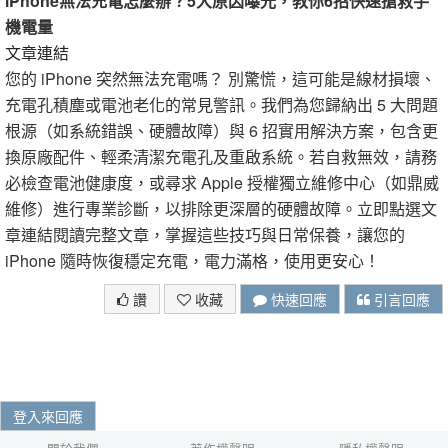
iPhone無法充電怎麼辦？5大原因曝光，教你6招快速搶救手
機電量
文章連結
您的 iPhone 突然無法充電嗎？ 別驚慌，這可能是線材損壞、
充電孔積塵或電池老化的常見警訊。我們為您歸納出 5 大問題
根源（如系統錯誤、硬體故障）與 6 招實用解決方案，包含更
換原廠配件、輕柔清潔充電孔及重啟系統。若自救無效，請務
必檢查電池健康度，或尋求 Apple 授權獨立維修中心（如鼎威
維修）進行專業診斷，以排除更深層的硬體故障。立即點選文
章連結閱讀完整文章，掌握這些技巧與日常保養，讓您的
iPhone 隨時恢復穩定充電，電力滿格，使用更安心！
讚
收藏
快速回應
引言回應
登入來回應