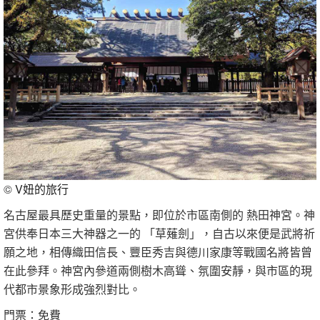
©
V妞的旅行
名古屋最具歷史重量的景點，即位於市區南側的 熱田神宮。神
宮供奉日本三大神器之一的 「草薙劍」，自古以來便是武將祈
願之地，相傳織田信長、豐臣秀吉與德川家康等戰國名將皆曾
在此參拜。神宮內參道兩側樹木高聳、氛圍安靜，與市區的現
代都市景象形成強烈對比。
門票：免費