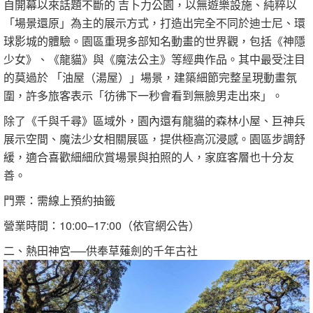
自開幕以來話題不斷的 吉卜力公園，以無遊樂設施、純粹以
「場景還原」為主的展示方式，打造出完全不同於迪士尼、環
球影城的體驗。園區重現多部知名動畫的世界觀，包括《神隱
少女》、《龍貓》與《魔法公主》等經典作品。其中最受注目
的莫過於 「油屋（湯屋）」場景，建築細節完整呈現動畫氛
圍，許多旅客表示「彷彿下一秒會看到無臉男走出來」。
除了《千與千尋》區域外，園內還有龍貓的森林小屋、巨神兵
展示空間、魔法少女相關展區，提供極高沉浸感。園區步調舒
緩，適合喜歡細細欣賞場景與拍照的人，家庭客層也十分友
善。
門票：需線上預約抽籤
營業時間：10:00–17:00（依官網公告）
二、熱田神宮──供奉草薙劍的千年古社