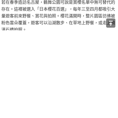
若在春季造訪名古屋，鶴舞公園可說是賞櫻名單中無可替代的
存在。這裡被選入「日本櫻花百選」，每年三至四月都吸引大
量遊客前來野餐、賞花與拍照。櫻花滿開時，整片園區彷彿被
粉色雲朵覆蓋，遊客可以沿湖散步、在草地上野餐，或走上浪
漫石橋拍照。
夜櫻更是鶴舞公園的特色之一。櫻花季期間園區會點上柔和燈
光，營造截然不同的氛圍，適合午後至傍晚慢慢散步，是情
侶、家庭遊客都非常喜歡的賞花景點。
門票：免費
營業時間：24 小時（依公告）
三大景點各具特色，從吉卜力動畫世界、千年古社文化到市區
自然公園，讓旅客能以不同方式看見名古屋的多樣性。
延伸閱讀：
台南住宿
、
嘉義住宿
原始文章：
Top23名古屋景點推薦，名古屋自由行最強攻略！
讚
收藏
快速回應
引言回應