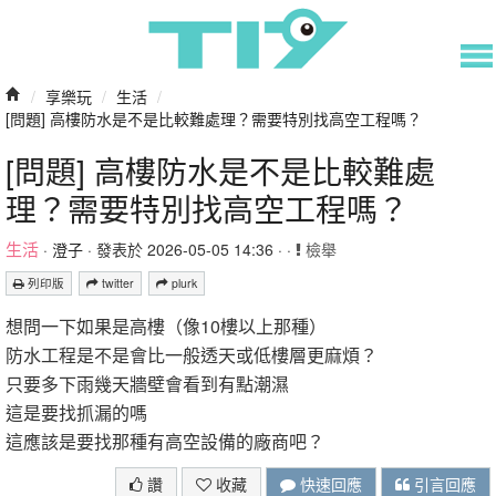
/
享樂玩
/
生活
/
[問題] 高樓防水是不是比較難處理？需要特別找高空工程嗎？
[問題] 高樓防水是不是比較難處
理？需要特別找高空工程嗎？
生活
·
澄子
· 發表於 2026-05-05 14:36 · ·
檢舉
列印版
twitter
plurk
想問一下如果是高樓（像10樓以上那種）
防水工程是不是會比一般透天或低樓層更麻煩？
只要多下雨幾天牆壁會看到有點潮濕
這是要找抓漏的嗎
這應該是要找那種有高空設備的廠商吧？
讚
收藏
快速回應
引言回應