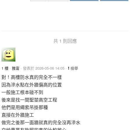
共 1 則回應
1 樓
·
雅甯
· 發表於 2026-05-06 14:05 ·
檢舉
對！高樓防水真的完全不一樣
因為滲水點在外牆偏高的位置
一般施工根本碰不到
後來是找一間聖堃高空工程
他們是用繩索吊掛那種
直接在外牆施工
做完之後那一面牆就真的完全沒再滲水
交給專業有執照的真的比較放心