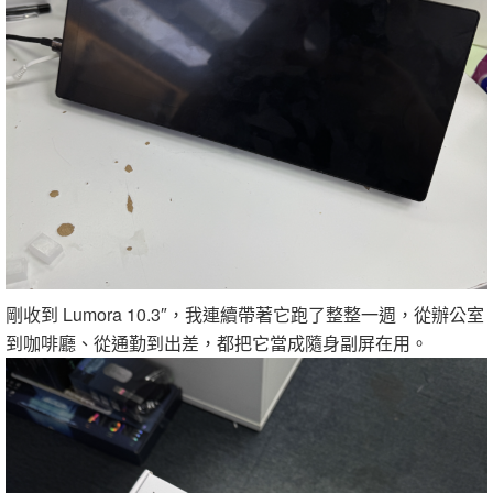
剛收到 Lumora 10.3″，我連續帶著它跑了整整一週，從辦公室
到咖啡廳、從通勤到出差，都把它當成隨身副屏在用。