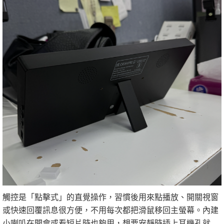
觸控是「點擊式」的直覺操作，習慣後用來點播放、開關視窗
或快速回覆訊息很方便，不用每次都把滑鼠移回主螢幕。內建
小喇叭在開會或看短片時也夠用，想要安靜時插上耳機孔就