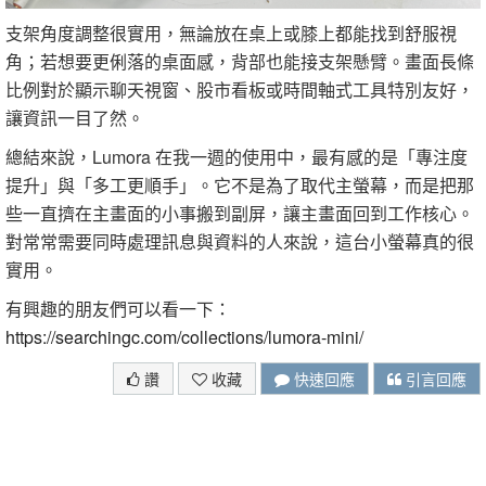
支架角度調整很實用，無論放在桌上或膝上都能找到舒服視
角；若想要更俐落的桌面感，背部也能接支架懸臂。畫面長條
比例對於顯示聊天視窗、股市看板或時間軸式工具特別友好，
讓資訊一目了然。
總結來說，Lumora 在我一週的使用中，最有感的是「專注度
提升」與「多工更順手」。它不是為了取代主螢幕，而是把那
些一直擠在主畫面的小事搬到副屏，讓主畫面回到工作核心。
對常常需要同時處理訊息與資料的人來說，這台小螢幕真的很
實用。
有興趣的朋友們可以看一下：
https://searchingc.com/collections/lumora-mini/
讚
收藏
快速回應
引言回應