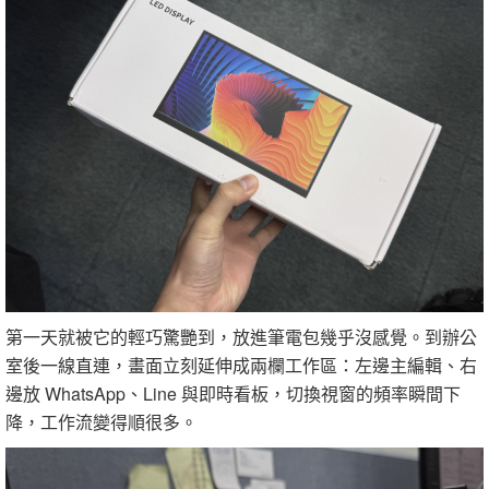
第一天就被它的輕巧驚艷到，放進筆電包幾乎沒感覺。到辦公
室後一線直連，畫面立刻延伸成兩欄工作區：左邊主編輯、右
邊放 WhatsApp、Line 與即時看板，切換視窗的頻率瞬間下
降，工作流變得順很多。