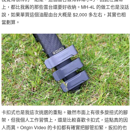
上，都比我舊的那些雲台還要好收納。MH-4L 的做工也是沒話
說，如果單買這個油壓由台大概是 $2,000 多左右，其實也相
當劃算。
卡扣式也是我這次挑選的重點。雖然市面上有很多旋扭式的腳
架，但我個人工作習慣上，還是比較喜歡卡扣式，這點真的因
人而異。Origin Video 的卡扣都有確實把腳管扣緊，扳扣的也