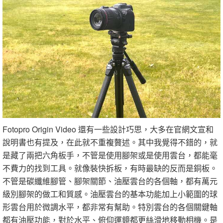
Fotopro Origin Video 還有一些設計巧思，大多在官網文宣和
說明書也有提及，在此就不重複贅述。其中我覺得不錯的，就
是藏了兩把六角板手，不管是使用腳架或是使用雲台，都能毫
不費力的找到工具。就像裝快拆板，有時最缺的反而是銅板。
不管是碳纖維腳管、腳架關節、油壓雲台的各個軸，都有萬元
級別腳架的做工和質感。油壓雲台的基本功能加上小範圍的球
形雲台用於微調水平，都非常有幫助。特別雲台的各個關鍵軸
都有油壓功能，對於水平、俯仰運鏡都更絲滑地移動相機。是