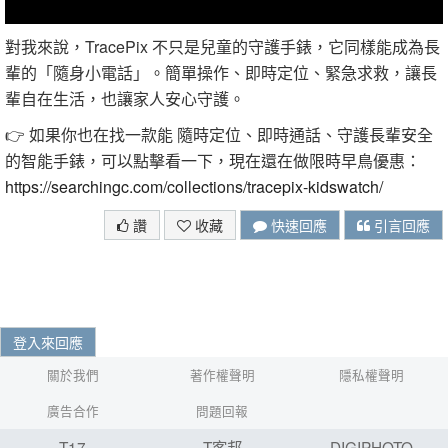
對我來說，TracePix 不只是兒童的守護手錶，它同樣能成為長
輩的「隨身小電話」。簡單操作、即時定位、緊急求救，讓長
輩自在生活，也讓家人安心守護。
👉 如果你也在找一款能 隨時定位、即時通話、守護長輩安全
的智能手錶，可以點擊看一下，現在還在做限時早鳥優惠：
https://searchingc.com/collections/tracepix-kidswatch/
讚
收藏
快速回應
引言回應
登入來回應
關於我們
著作權聲明
隱私權聲明
廣告合作
問題回報
T17
T客邦
DIGIPHOTO