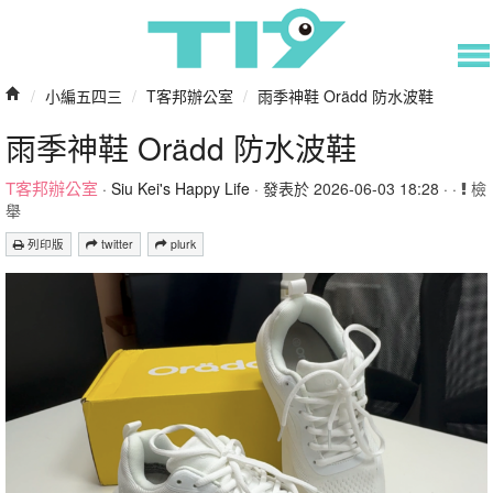
/
小編五四三
/
T客邦辦公室
/
雨季神鞋 Orädd 防水波鞋
雨季神鞋 Orädd 防水波鞋
T客邦辦公室
·
Siu Kei's Happy Life
· 發表於 2026-06-03 18:28 · ·
檢
舉
列印版
twitter
plurk