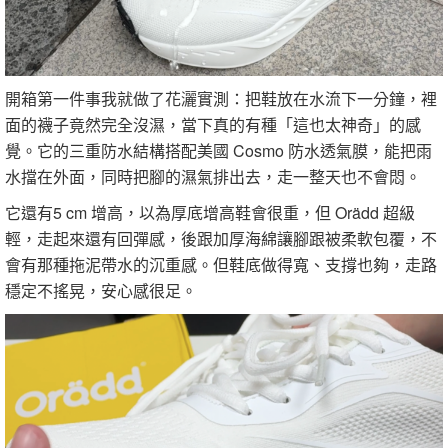
開箱第一件事我就做了花灑實測：把鞋放在水流下一分鐘，裡
面的襪子竟然完全沒濕，當下真的有種「這也太神奇」的感
覺。它的三重防水結構搭配美國 Cosmo 防水透氣膜，能把雨
水擋在外面，同時把腳的濕氣排出去，走一整天也不會悶。
它還有5 cm 增高，以為厚底增高鞋會很重，但 Orädd 超級
輕，走起來還有回彈感，後跟加厚海綿讓腳跟被柔軟包覆，不
會有那種拖泥帶水的沉重感。但鞋底做得寬、支撐也夠，走路
穩定不搖晃，安心感很足。