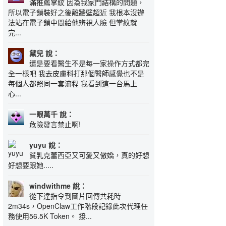
滿推薦掌紋 因為我家門結構的問題，
所以電子鎖裝好之後離牆壁超近 我根本沒辦
法站在電子鎖中間給他辨視人臉 但掌紋就
完...
黛兒 說：
還是要看醫生不是每一家操作方式都完
全一樣吧 我去皮膚科打那個醫師感覺也不是
每個人都照同一套流程 我看到這一台馬上
心...
一眼萬千 說：
危險發言禁止啊!
yuyu 說：
貧乳克蕾西亞又可愛又傲嬌，真的好想
好想要跟她.....
windwithme 說：
從下達指令到圖片回傳共耗時
2m34s，OpenClaw工作階段記錄此次代理任
務使用56.5K Token。 接...