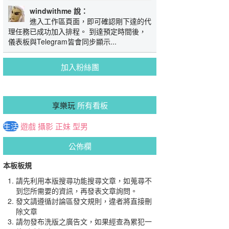
windwithme 說：
進入工作區頁面，即可確認剛下達的代
理任務已成功加入排程。 到達預定時間後，
儀表板與Telegram皆會同步顯示...
加入粉絲團
享樂玩
所有看板
生活
遊戲
攝影
正妹
型男
公佈欄
本板板規
請先利用本版搜尋功能搜尋文章，如蒐尋不
到您所需要的資訊，再發表文章詢問。
發文請遵循討論區發文規則，違者將直接刪
除文章
請勿發布洗版之廣告文，如果經查為累犯一