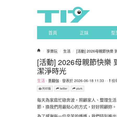
首頁
正妹
型
/
享樂玩
/
生活
/
[活動] 2026母親節快
[活動] 2026母親節快
潔淨時光
生活
·
憙翻伽
· 發表於 2026-06-18 11:33 · ·
檢
列印版
twitter
plurk
每天為家庭忙碌奔波，照顧家人、整理生活
節，換我們用最貼心的方式，好好照顧妳。
為了感謝每一位辛苦的媽媽，我們特別推出