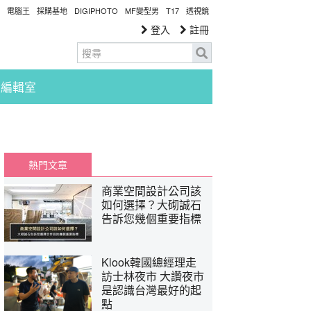
電腦王
採購基地
DIGIPHOTO
MF變型男
T17
透視鏡
登入
註冊
編輯室
熱門文章
商業空間設計公司該
如何選擇？大砌誠石
告訴您幾個重要指標
Klook韓國總經理走
訪士林夜市 大讚夜市
是認識台灣最好的起
點