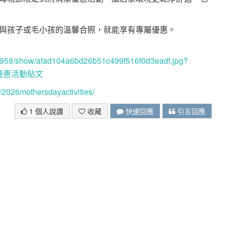
與孩子或毛小孩的溫馨合照，就能享有專屬優惠。
5958/show/afad104a6bd26b51c499f516f0d3eadf.jpg?
互動優惠活動貼文
/2026mothersdayactivities/
1 個人說讚
收藏
快速回應
引言回應