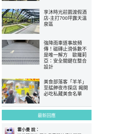
享沐時光莊園渡假酒
店-主打700坪露天溫
泉區
強降雨車道事故頻
傳！磁磚止滑係數不
是唯一解方 歐羅莉
亞：安全關鍵在整合
設計
美食部落客「羊羊」
至艋舺夜市探店 揭開
必吃私藏美食名單
最新回應
霍小曼 說：