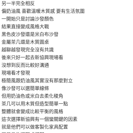
另一半完全相反
偏奶油風 喜歡溫暖木質感 要有生活氛圍
一開始只是討論沙發顏色
結果直接變成風格大戰
黑色皮沙發還是米白布沙發
金屬茶几還是木質圓桌
越聊越發現完全沒有共識
後來只好一起去新協興現場看
沒想到反而比較好溝通
現場看才發現
極簡風跟奶油風其實沒有那麼對立
像沙發可以選簡單線條
但用奶油色或米白去柔化稜角
茶几可以用木質但造型簡單一點
整體就會變成比較平衡的風格
這次選擇新協興有一個蠻關鍵的因素
就是他們可以做客製化家具配置