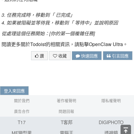
3. 任務完成時，移動到「 已完成」
4. 如果被阻礙並等待我，移動到「 等待中」並說明原因
從處理這個任務開始：[你的第一個複雜任務]
閱讀更多關於
Todoist
的相關資訊，請點擊
OpenClaw Ultra
。
讚
收藏
快速回應
引言回應
登入來回應
關於我們
著作權聲明
隱私權聲明
廣告合作
問題回報
T17
T客邦
DIGIPHOTO
MF變型男
電腦王
透視鏡