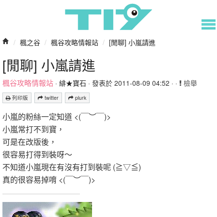
/
楓之谷
/
楓谷攻略情報站
/
[閒聊] 小嵐請進
[閒聊] 小嵐請進
楓谷攻略情報站
·
緋★寶石
· 發表於 2011-08-09 04:52 · ·
檢舉
列印版
twitter
plurk
小嵐的粉絲一定知道 <(￣︶￣)>
小嵐常打不到寶，
可是在改版後，
很容易打得到裝呀～
不知道小嵐現在有沒有打到裝呢 (≧▽≦)
真的很容易掉唷 <(￣︶￣)>