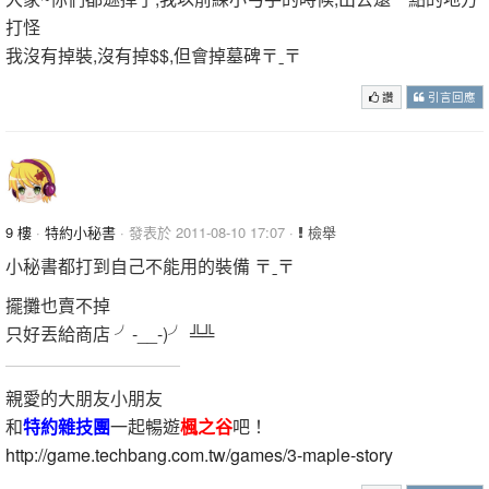
打怪
我沒有掉裝,沒有掉$$,但會掉墓碑〒ˍ〒
讚
引言回應
9 樓
·
特約小秘書
· 發表於 2011-08-10 17:07 ·
檢舉
小秘書都打到自己不能用的裝備 〒ˍ〒
擺攤也賣不掉
只好丟給商店 ╯-__-)╯ ╩╩
親愛的大朋友小朋友
和
特約雜技團
一起暢遊
楓之谷
吧！
http://game.techbang.com.tw/games/3-maple-story