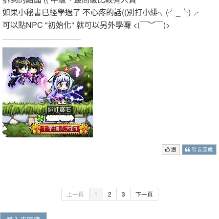
如果小秘書已經學過了 不心疼的話((別打小緋╮(╯_╰)╭
可以點NPC "初始化" 就可以另外學囉 <(￣︶￣)>
讚
引言回應
上一頁
1
2
3
下一頁