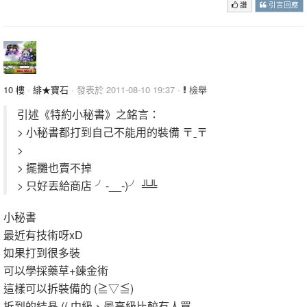
讚
引言回應
10 樓
·
緋★寶石
· 發表於 2011-08-10 19:37 ·
檢舉
引述《特約小秘書》之銘言：
> 小秘書都打到自己不能用的裝備 〒ˍ〒
>
> 擺攤也賣不掉
> 只好丟給商店 ╯-__-)╯ ╩╩
小秘書
最近有技術呀xD
如果打到很多裝
可以學採藥草+鍊金術
這樣可以拆裝備的 (≧▽≦)
拆到的結晶 (( 中級、最高級比較有人買