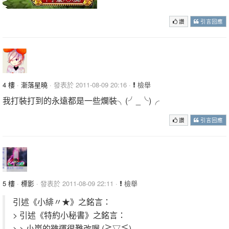
讚
引言回應
4 樓
·
漸落星曉
· 發表於 2011-08-09 20:16 ·
檢舉
我打裝打到的永遠都是一些爛裝╮(╯_╰)╭
讚
引言回應
5 樓
·
標影
· 發表於 2011-08-09 22:11 ·
檢舉
引述《小緋〃★》之銘言：
> 引述《特約小秘書》之銘言：
> > 小嵐的雖運很難改喔 (≧▽≦)