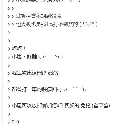
> >
> > 就算掉寶率調到99%
> > 他大概也是那1%打不到寶的 (≧▽≦)
>
>
> 呵呵！
> 小嵐，好雖 ╮(╯_╰)╭
>
> 我每次出遠門(?!)練等
>
> 都會打一車的裝備回村 <(￣︶￣)>
>
> 小嵐可以放掉寶加倍xD 家族的 免錢 (≧▽≦)
>
> 0ˇ0