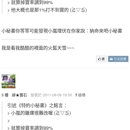
> 就算掉寶率調到99%
> 他大概也是那1%打不到寶的 (≧▽≦)
小秘書你等等可能發現小嵐埋伏在你家說：納命來吧小秘書
我是看我酷酷的裡面的火藍天雪~~~
讚
引言回應
3 樓
·
緋★寶石
· 發表於 2011-08-09 19:50 ·
檢舉
引述《特約小秘書》之銘言：
> 小嵐的雖運很難改喔 (≧▽≦)
>
> 就算掉寶率調到99%