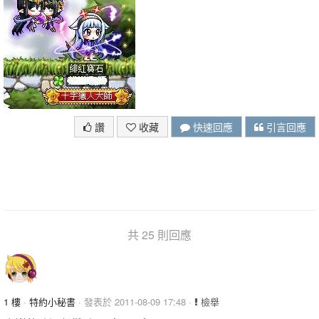
讚
收藏
快速回應
引言回應
共 25 則回應
1 樓
·
特約小秘書
· 發表於 2011-08-09 17:48 ·
檢舉