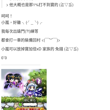
> 他大概也是那1%打不到寶的 (≧▽≦)
呵呵！
小嵐，好雖 ╮(╯_╰)╭
我每次出遠門(?!)練等
都會打一車的裝備回村 <(￣︶￣)>
小嵐可以放掉寶加倍xD 家族的 免錢 (≧▽≦)
0ˇ0