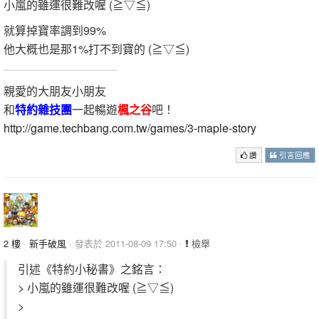
小嵐的雖運很難改喔 (≧▽≦)
就算掉寶率調到99%
他大概也是那1%打不到寶的 (≧▽≦)
親愛的大朋友小朋友
和
特約雜技團
一起暢遊
楓之谷
吧！
http://game.techbang.com.tw/games/3-maple-story
讚
引言回應
2 樓
·
新手破風
· 發表於 2011-08-09 17:50 ·
檢舉
引述《特約小秘書》之銘言：
> 小嵐的雖運很難改喔 (≧▽≦)
>