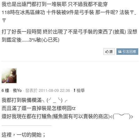
我也是出遠門都打到一堆裝耶 只不過我都不能穿
118時在冰馬區練功 十件裝被9件是弓手裝 那一件呢? 法裝〒ˍ
〒
打了好長一段時間 終於出現了不是弓手裝的東西了(披風) 沒想
到鑑定後......3%敏(心已死)
讚
引言回應
6 樓
·
侑Yo
· 發表於 2011-08-09 22:36 ·
檢舉
我都打到裝備欄滿╮(╯_╰)╭
而且滿了還一直掉裝是怎樣啊囧rz
還好我現在都在打鱷魚(鱷魚圖有可以賣裝的商店)<(￣︶￣)>
這裡，一切的開始；