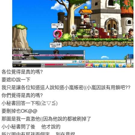
各位覺得是真的嗎?
要遮ID說一下
我只是讓各位知道這人說知道小嵐帳密((小嵐因該有用鎖吧??
你們覺得是真的嗎?
小秘書回答一下啦(≧▽≦)
要刪掉也OK@@
那圖是我一直激他((因為他說的都被刷掉了
小小秘書問了後 他才說的
所以圖中有屁孩兩個字 別在意捏