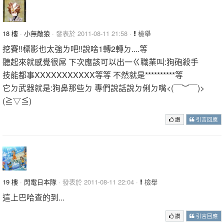
18 樓
·
小無敵狼
· 發表於 2011-08-11 21:58 ·
檢舉
挖賽!!標影也太強ㄌ吧!!說啥1轉2轉ㄉ....等
聽起來就感覺很屌 下次應該可以出一ㄍ職業叫:狗砲殺手
技能都事XXXXXXXXXXX等等 不然就是**********等
它ㄉ武器就是:狗鼻那些ㄉ 專們說話說ㄉ俐ㄉ嘴<(￣︶￣)>
(≧▽≦)
讚
引言回應
19 樓
·
閃電日本隊
· 發表於 2011-08-11 22:04 ·
檢舉
這上巴哈查的到...
讚
引言回應