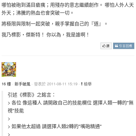
哪怕被砲到滿目瘡痍；用殘存的意志繼續創作。 哪怕人外人天
外天；沸騰的熱血也會突破一切。
將極限與限制一起突破，親手掌握自己的『道』。
我乃標影‧傑斯特！ 你以為，我是誰啊！
讚
引言回應
16 樓
·
新手破風
· 發表於 2011-08-11 15:19 ·
檢舉
引述《標影》之銘言：
> 各位 像這種人 請開啟自己的技能欄位 選擇人類一轉的"無
視"技能
>
> 如果他太超過 請選擇人類2轉的"嘴砲精通"
>