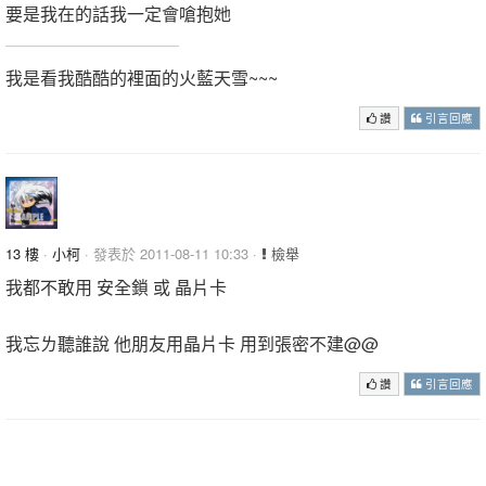
要是我在的話我一定會嗆抱她
我是看我酷酷的裡面的火藍天雪~~~
讚
引言回應
13 樓
·
小柯
· 發表於 2011-08-11 10:33 ·
檢舉
我都不敢用 安全鎖 或 晶片卡
我忘ㄌ聽誰說 他朋友用晶片卡 用到張密不建@@
讚
引言回應