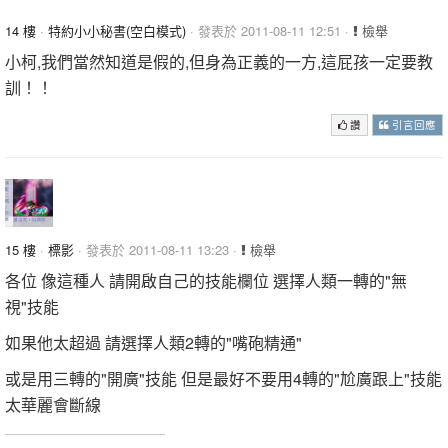
14 樓
·
特約小小秘書(空白模式)
· 發表於 2011-08-11 12:51 ·
檢舉
小柯,我們當然知道是假的,但身為正義的一方,這屁孩一定要教
訓！！
讚
引言回應
15 樓
·
標影
· 發表於 2011-08-11 13:23 ·
檢舉
各位 像這種人 請開啟自己的技能欄位 選擇人類一轉的"無
視"技能
如果他太超過 請選擇人類2轉的"嘴砲精通"
或是用三轉的"開廣"技能 但是最好不要用4轉的"尬廣跟上"技能
太華麗會斷線