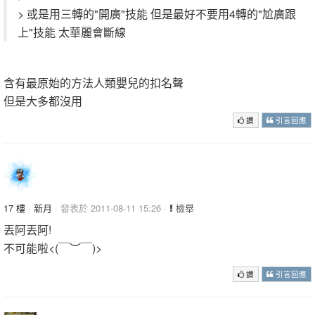
> 或是用三轉的"開廣"技能 但是最好不要用4轉的"尬廣跟
上"技能 太華麗會斷線
含有最原始的方法人類嬰兒的扣名聲
但是大多都沒用
準備挨轟
讚
引言回應
17 樓
·
新月
· 發表於 2011-08-11 15:26 ·
檢舉
丟阿丟阿!
不可能啦<(￣︶￣)>
讚
引言回應