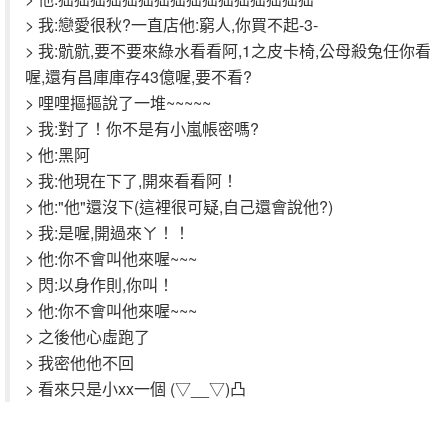
> 我:戀愛很秋?一直店他:窮人,你買不起-3-
> 我:骯骯,要不要來綠水看看阿,1之皮卡椅,公母殺兔任你看
喔,還有昌庫庫存43億喔,要不看?
> 哩哩摳摳說了一堆~~~~~
> 我:對了！你不是有小嵐帳密嗎?
> 他:黑阿
> 我:他現在下了,開來看看阿！
> 他:"他"還沒下(這裡很可疑,自己還會說他?)
> 我:是喔,開過來ㄚ！！
> 他:你不會叫他來喔~~~
> 閃:以身作則,你叫！
> 他:你不會叫他來喔~~~
> 之後他心虛跑了
> 我密他他不回
> 看來只是小xx一個 (▽__▽)凸