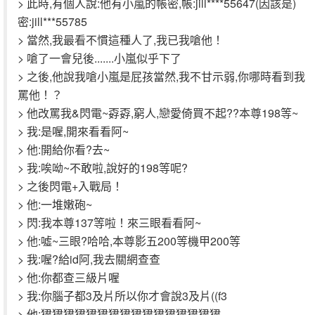
> 此時,有個人說:他有小嵐的帳密,帳:jill****55647(因該是)
密:jill***55785
> 當然,我最看不慣這種人了,我已我嗆他！
> 嗆了一會兒後.......小嵐似乎下了
> 之後,他說我嗆小嵐是屁孩當然,我不甘示弱,你哪時看到我
罵他！？
> 他改罵我&閃電~孬孬,窮人,戀愛倚買不起??本尊198等~
> 我:是喔,開來看看阿~
> 他:開給你看?去~
> 我:唉呦~不敢啦,說好的198等呢?
> 之後閃電+入戰局！
> 他:一堆嫩砲~
> 閃:我本尊137等啦！來三眼看看阿~
> 他:噓~三眼?哈哈,本尊影五200等機甲200等
> 我:喔?給id阿,我去關網查查
> 他:你都查三級片喔
> 我:你腦子都3及片所以你才會說3及片((f3
> 他:峱峱峱峱峱峱峱峱峱峱峱峱峱峱峱峱